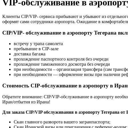
VIP-обслуживание в аэропорт
Клиенты CIP/VIP- сервиса прибывают и убывают из отдельного 
оформят сами сотрудники аэропорта. Ожидание в комфортабель
CIP/VIP- обслуживание в аэропорту Тегерана вк
встречу у трапа самолета
пребывание в CIP-зале
доставка багажа
прохождение паспортного контроля без очереди
прохождение таможенного досмотра без очереди
при необходимости – организация трансфера (сам трансфе
при необходимости — оформление визы при наличии рефер
Стоимость CIP-обслуживание в аэропорту в Иране
Обратите внимание: CIP/VIP-обслуживание в аэропорту необхо
Иран/отбытия из Ирана!
Для заказа CIP/VIP обслуживания в аэропорту Тегерана от 
Скан главного разворота вашего загранпаспорта;
Скан Иранской визы или приглашения с референс-кодом;