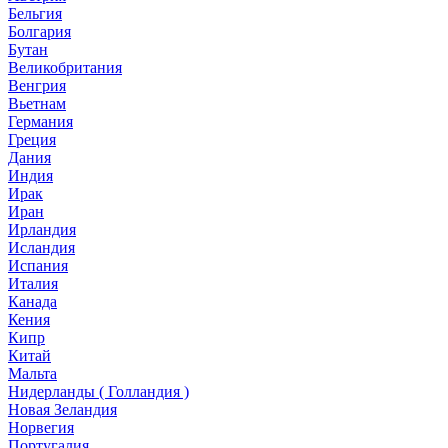
Бельгия
Болгария
Бутан
Великобритания
Венгрия
Вьетнам
Германия
Греция
Дания
Индия
Ирак
Иран
Ирландия
Исландия
Испания
Италия
Канада
Кения
Кипр
Китай
Мальта
Нидерланды ( Голландия )
Новая Зеландия
Норвегия
Португалия