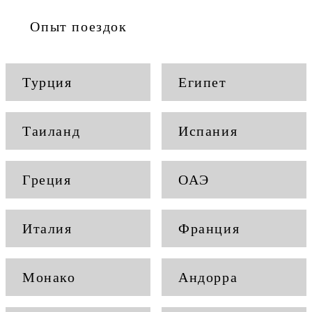
Опыт поездок
Турция
Египет
Таиланд
Испания
Греция
ОАЭ
Италия
Франция
Монако
Андорра