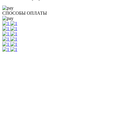
СПОСОБЫ ОПЛАТЫ
Контакты
г. Екатеринбург, ул. Шейнкмана, 111, 2 этаж
пн - пт: с 10:00 до 18:00
сб: по согласованию