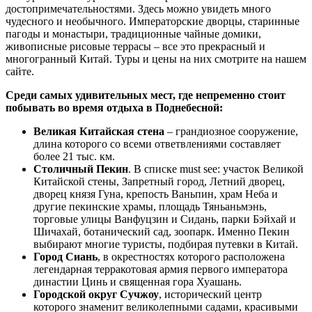
достопримечательностями. Здесь можно увидеть много
чудесного и необычного. Императорские дворцы, старинные
пагоды и монастыри, традиционные чайные домики,
живописные рисовые террасы – все это прекрасный и
многогранный Китай. Туры и цены на них смотрите на нашем
сайте.
Среди самых удивительных мест, где непременно стоит
побывать во время отдыха в Поднебесной:
Великая Китайская стена
– грандиозное сооружение,
длина которого со всеми ответвлениями составляет
более 21 тыс. км.
Столичный Пекин
. В списке must see: участок Великой
Китайской стены, Запретный город, Летний дворец,
дворец князя Гуна, крепость Ваньпин, храм Неба и
другие пекинские храмы, площадь Тяньаньмэнь,
торговые улицы Ванфуцзин и Сидань, парки Бэйхай и
Шичахай, ботанический сад, зоопарк. Именно Пекин
выбирают многие туристы, подбирая путевки в Китай.
Город Сиань
, в окрестностях которого расположена
легендарная терракотовая армия первого императора
династии Цинь и священная гора Хуашань.
Городской округ Сучжоу
, исторический центр
которого знаменит великолепными садами, красивыми