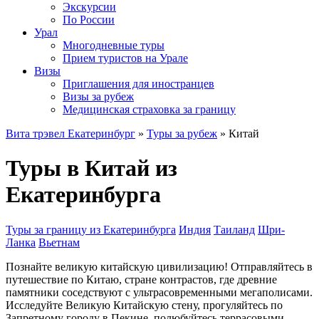
Экскурсии
По России
Урал
Многодневные туры
Прием туристов на Урале
Визы
Приглашения для иностранцев
Визы за рубеж
Медицинская страховка за границу
Вита трэвел Екатеринбург
»
Туры за рубеж
» Китай
Туры в Китай из
Екатеринбурга
Туры за границу из Екатеринбурга
Индия
Таиланд
Шри-
Ланка
Вьетнам
Познайте великую китайскую цивилизацию! Отправляйтесь в
путешествие по Китаю, стране контрастов, где древние
памятники соседствуют с ультрасовременными мегаполисами.
Исследуйте Великую Китайскую стену, прогуляйтесь по
Запретному городу в Пекине, полюбуйтесь террасовыми