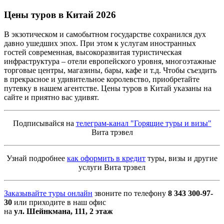
Цены туров в Китай
2026
В экзотическом и самобытном государстве сохранился дух
давно ушедших эпох. При этом к услугам иностранных
гостей современная, высокоразвитая туристическая
инфраструктура – отели европейского уровня, многоэтажные
торговые центры, магазины, бары, кафе и т.д. Чтобы съездить
в прекрасное и удивительное королевство, приобретайте
путевку в нашем агентстве. Цены туров в Китай указаны на
сайте и приятно вас удивят.
Подписывайся на
телеграм-канал "Горящие туры и визы"
Вита трэвел
Узнай подробнее
как оформить в кредит
туры, визы и другие
услуги Вита трэвел
Заказывайте туры онлайн
звоните по телефону
8 343 300-97-
30
или приходите в наш офис
на
ул. Шейнкмана, 111, 2 этаж