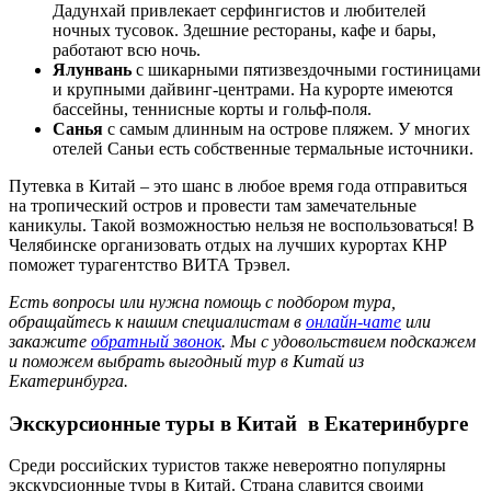
Дадунхай привлекает серфингистов и любителей
ночных тусовок. Здешние рестораны, кафе и бары,
работают всю ночь.
Ялунвань
с шикарными пятизвездочными гостиницами
и крупными дайвинг-центрами. На курорте имеются
бассейны, теннисные корты и гольф-поля.
Санья
с самым длинным на острове пляжем. У многих
отелей Саньи есть собственные термальные источники.
Путевка в Китай – это шанс в любое время года отправиться
на тропический остров и провести там замечательные
каникулы. Такой возможностью нельзя не воспользоваться! В
Челябинске организовать отдых на лучших курортах КНР
поможет турагентство ВИТА Трэвел.
Есть вопросы или нужна помощь с подбором тура,
обращайтесь к нашим специалистам в
онлайн-чате
или
закажите
обратный звонок
. Мы с удовольствием подскажем
и поможем выбрать выгодный тур в Китай из
Екатеринбурга.
Экскурсионные туры в Китай
в Екатеринбурге
Среди российских туристов также невероятно популярны
экскурсионные туры в Китай. Страна славится своими