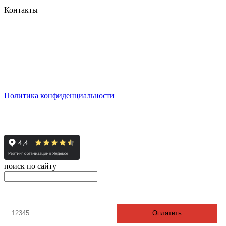
Контакты
г. Екатеринбург, ул. Шейнкмана, 111, 2 этаж
пн - пт: с 10:00 до 18:00
сб: по согласованию
Реестровый номер туроператора - РТО 022613
Политика конфиденциальности
© 2008-2024 - Администратор сайта ООО ТК "Вита трэвел",
ИНН 7452023824
поиск по сайту
онлайн оплата
Введите номер счета / договора
Оплатить