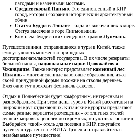
пагодами и каменными мостами.
Средневековый Пинъяо
. Это единственный в КНР
город, который сохранил исторический архитектурный
облик.
Статуя Будды в Лэшане
– одна из высочайших в мире.
Статуя высечена в горе Линъюньшань.
Комплекс буддистских пещерных храмов
Лунмынь
.
Путешественники, отправившиеся в туры в Китай, также
смогут увидеть множество природных
достопримечательностей государства. В их числе резерваты
большой панды,
национальные парки Цзючжайгоу и
Чжанцзяцзе
. Также интерес представляет
каменный лес
Шилинь
– многочисленные карстовые образования, из-за
своей причудливой формы похожие на стволы деревьев.
Ежегодно тут проходит фестиваль факелов.
Отдых в Поднебесной будет комфортным, интересным и
разнообразным. При этом цены туров в Китай рассчитаны на
широкий круг отдыхающих. Китайские курорты предлагают
самые разные варианты размещения – от элитных отелей
лучших мировых цепочек до скромных, но уютных гостиниц.
Выбирайте «свой» отель для поездки в КНР, покупайте
путевку в турагентстве ВИТА Трэвел и отправляйтесь в
незабываемое путешествие!