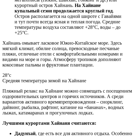
курортный остров Хайнань.
На Хайнане
купальный сезон продолжается круглый год
.
Остров располагается на одной широте с Гавайями
и тут почти всегда ясная и теплая погода. Средние
температуры воздуха составляют +28°C, воды – до
+25°C.
Хайнань омывает ласковое Южно-Китайское море. Здесь
мягкий климат, обилие солнца, превосходные песчаные
пляжи, отличные отели с комфортабельными номерами и
видами на море и горы. Атмосферу тропиков дополняют
кокосовые пальмы и фруктовые плантации.
28°c
Средняя температура зимой на Хайнане
Пляжный релакс на Хайнане можно совмещать с посещением
оздоровительных центров и горячих источников. А среди
вариантов активного времяпрепровождения – снорклинг,
дайвинг, рыбалка, рафтинг, катание на «бананах», водных
лыжах, катамаранах и прогулочных лодках.
Лучшими курортами Хайнаня считаются:
Дадунхай
, где есть все для активного отдыха. Особенно