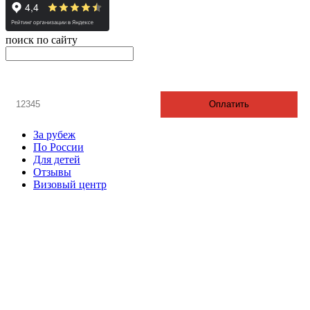
Контакты
г. Екатеринбург, ул. Шейнкмана, 111, 2 этаж
пн - пт: с 10:00 до 18:00
сб: по согласованию
Реестровый номер туроператора - РТО 022613
Политика конфиденциальности
© 2008-2024 - Администратор сайта ООО ТК "Вита трэвел",
ИНН 7452023824
поиск по сайту
онлайн оплата