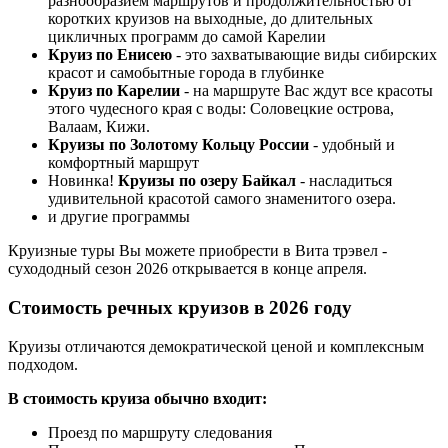
разнообразием маршрутов и продолжительностью от
коротких круизов на выходные, до длительных
цикличных программ до самой Карелии
Круиз по Енисею
- это захватывающие виды сибирских
красот и самобытные города в глубинке
Круиз по Карелии
- на маршруте Вас ждут все красоты
этого чудесного края с воды: Соловецкие острова,
Валаам, Кижи.
Круизы по Золотому Кольцу России
- удобный и
комфортный маршрут
Новинка!
Круизы по озеру Байкал
- насладиться
удивительной красотой самого знаменитого озера.
и другие программы
Круизные туры Вы можете приобрести в Вита трэвел -
сухододный сезон 2026 открывается в конце апреля.
Стоимость речных круизов в 2026 году
Круизы отличаются демократической ценой и комплексным
подходом.
В стоимость круиза обычно входит:
Проезд по маршруту следования