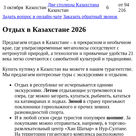
Две столицы Казахстана
от 94
3 октября
Казахстан
6
Казахстан
216
Задать вопрос в онлайн-чате
Заказать обратный звонок
Отдых в Казахстане 2026
Предлагаем отдых в Казахстане – в прекрасном и необычном
крае, где ультрасовременные мегаполисы соседствуют с
нетронутой природой, а технологии и привычные удобства 21
века легко сочетаются с самобытной культурой и традициями.
Купить путевку в Казахстан вы можете в нашем турагентстве.
Мы предлагаем интересные туры с экскурсиями и отдыхом.
Отдых в республике не исчерпывается одними
экскурсиями.
Летом
отдыхающие устремляются на
озера, где можно загорать, купаться, рыбачить, кататься
на катамаранах и лодках.
Зимой
в страну приезжают
поклонники горнолыжного и прочих зимних
разновидностей спорта.
И в любой сезон среди туристов популярен
шопинг
. За
покупками можно отправиться, например, в торгово-
развлекательный центр «Хан Шатыр» в Нур-Султане.
На территории гигантского комплекса расположено