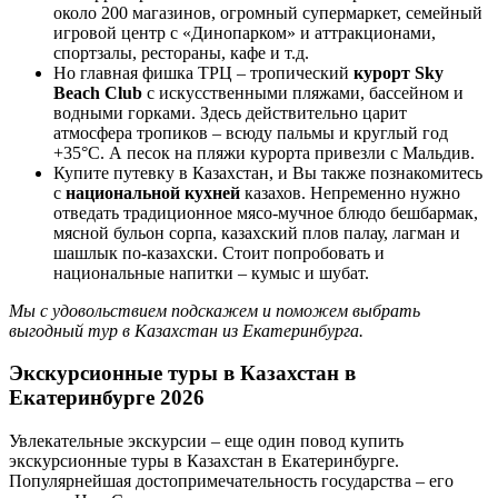
около 200 магазинов, огромный супермаркет, семейный
игровой центр с «Динопарком» и аттракционами,
спортзалы, рестораны, кафе и т.д.
Но главная фишка ТРЦ – тропический
курорт Sky
Beach Club
с искусственными пляжами, бассейном и
водными горками. Здесь действительно царит
атмосфера тропиков – всюду пальмы и круглый год
+35°C. А песок на пляжи курорта привезли с Мальдив.
Купите путевку в Казахстан, и Вы также познакомитесь
с
национальной кухней
казахов. Непременно нужно
отведать традиционное мясо-мучное блюдо бешбармак,
мясной бульон сорпа, казахский плов палау, лагман и
шашлык по-казахски. Стоит попробовать и
национальные напитки – кумыс и шубат.
Мы с удовольствием подскажем и поможем выбрать
выгодный тур в Казахстан из Екатеринбурга.
Экскурсионные туры в Казахстан в
Екатеринбурге 2026
Увлекательные экскурсии – еще один повод купить
экскурсионные туры в Казахстан в Екатеринбурге.
Популярнейшая достопримечательность государства – его