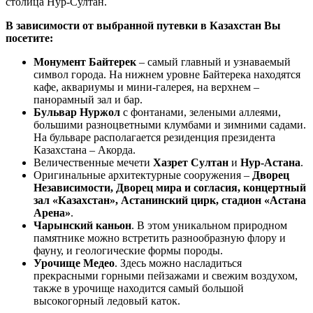
столица Нур-Султан.
В зависимости от выбранной путевки в
Казахстан Вы
посетите:
Монумент Байтерек
– самый главный и узнаваемый
символ города. На нижнем уровне Байтерека находятся
кафе, аквариумы и мини-галерея, на верхнем –
панорамный зал и бар.
Бульвар Нуржол
с фонтанами, зелеными аллеями,
большими разноцветными клумбами и зимними садами.
На бульваре располагается резиденция президента
Казахстана – Акорда.
Величественные мечети
Хазрет Султан
и
Нур-Астана
.
Оригинальные архитектурные сооружения –
Дворец
Независимости, Дворец мира и согласия, концертный
зал «Казахстан», Астанинский цирк, стадион «Астана
Арена»
.
Чарынский каньон
. В этом уникальном природном
памятнике можно встретить разнообразную флору и
фауну, и геологические формы породы.
Урочище Медео
. Здесь можно насладиться
прекрасными горными пейзажами и свежим воздухом,
также в урочище находится самый большой
высокогорный ледовый каток.