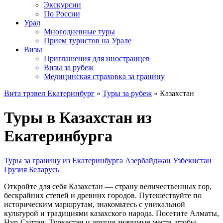
Экскурсии
По России
Урал
Многодневные туры
Прием туристов на Урале
Визы
Приглашения для иностранцев
Визы за рубеж
Медицинская страховка за границу
Вита трэвел Екатеринбург
»
Туры за рубеж
» Казахстан
Туры в Казахстан из
Екатеринбурга
Туры за границу из Екатеринбурга
Азербайджан
Узбекистан
Грузия
Беларусь
Откройте для себя Казахстан — страну величественных гор,
бескрайних степей и древних городов. Путешествуйте по
историческим маршрутам, знакомьтесь с уникальной
культурой и традициями казахского народа. Посетите Алматы,
Нур-Султан, Туркестан и другие значимые места, чтобы