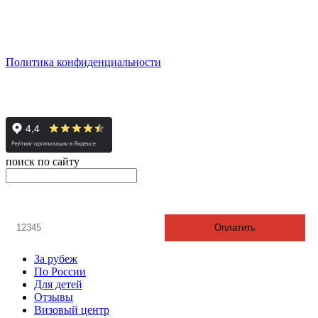
сб: по согласованию
Реестровый номер туроператора - РТО 022613
Политика конфиденциальности
© 2008-2024 - Администратор сайта ООО ТК "Вита трэвел",
ИНН 7452023824
поиск по сайту
онлайн оплата
Введите номер счета / договора
Оплатить
За рубеж
По России
Для детей
Отзывы
Визовый центр