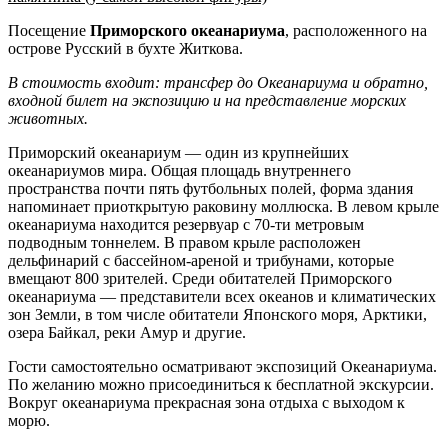
Посещение
Приморского океанариума
, расположенного на
острове Русский в бухте Житкова.
В стоимость входит: трансфер до Океанариума и обратно,
входной билет на экспозицию и на представление морских
животных.
Приморский океанариум — один из крупнейших
океанариумов мира. Общая площадь внутреннего
пространства почти пять футбольных полей, форма здания
напоминает приоткрытую раковину моллюска. В левом крыле
океанариума находится резервуар с 70-ти метровым
подводным тоннелем. В правом крыле расположен
дельфинарий с бассейном-ареной и трибунами, которые
вмещают 800 зрителей. Среди обитателей Приморского
океанариума — представители всех океанов и климатических
зон Земли, в том числе обитатели Японского моря, Арктики,
озера Байкал, реки Амур и другие.
Гости самостоятельно осматривают экспозиций Океанариума.
По желанию можно присоединиться к бесплатной экскурсии.
Вокруг океанариума прекрасная зона отдыха с выходом к
морю.