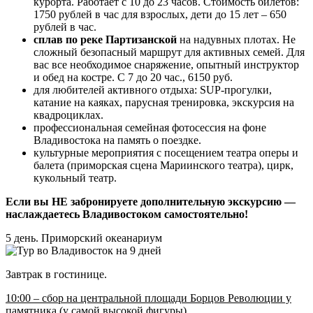
курорта. Работает с 10 до 23 часов. Стоимость билетов:
1750 рублей в час для взрослых, дети до 15 лет – 650
рублей в час.
сплав по реке Партизанской
на надувных плотах. Не
сложный безопасный маршрут для активных семей. Для
вас все необходимое снаряжение, опытный инструктор
и обед на костре. С 7 до 20 час., 6150 руб.
для любителей активного отдыха: SUP-прогулки,
катание на каяках, парусная тренировка, экскурсия на
квадроциклах.
профессиональная семейная фотосессия на фоне
Владивостока на память о поездке.
культурные мероприятия с посещением театра оперы и
балета (приморская сцена Мариинского театра), цирк,
кукольный театр.
Если вы НЕ забронируете дополнительную экскурсию —
наслаждаетесь Владивостоком самостоятельно!
5 день. Приморский океанариум
Завтрак в гостинице.
10:00 – сбор на центральной площади Борцов Революции у
памятника (у самой высокой фигуры)