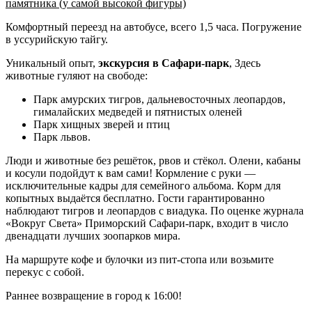
памятника (у самой высокой фигуры)
Комфортный переезд на автобусе, всего 1,5 часа. Погружение
в уссурийскую тайгу.
Уникальный опыт,
экскурсия в Сафари-парк
, Здесь
животные гуляют на свободе:
Парк амурских тигров, дальневосточных леопардов,
гималайских медведей и пятнистых оленей
Парк хищных зверей и птиц
Парк львов.
Люди и животные без решёток, рвов и стёкол. Олени, кабаны
и косули подойдут к вам сами! Кормление с руки —
исключительные кадры для семейного альбома. Корм для
копытных выдаётся бесплатно. Гости гарантированно
наблюдают тигров и леопардов с виадука. По оценке журнала
«Вокруг Света» Приморский Сафари-парк, входит в число
двенадцати лучших зоопарков мира.
На маршруте кофе и булочки из пит-стопа или возьмите
перекус с собой.
Раннее возвращение в город к 16:00!