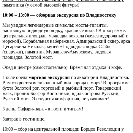
памятника (у самой высокой фигуры)
10:00 – 13:00 — обзорная экскурсия по Владивостоку
.
Мы увидим легендарные символы: мосты-гиганты,
настоящую подводную лодку, красивые виды! В программе:
центральная площадь, маяк, два вокзала (железнодорожный и
морской), Корабельная набережная, Адмиральский сквер, арка
Цесаревича Николая, музей «Подводная лодка С-56»
(снаружи), памятник Муравьеву-Амурскому, видовая
площадка, Золотой мост.
Обед в центре (самостоятельно). Время для отдыха и кофе.
После обеда
морская экскурсия
по акватории Владивостока.
Вам откроется великолепный вид города с моря! В программе:
бухта Золотой рог, торговый и рыбный порт, Токаревский
маяк, пролив Босфор Восточный, вдоль острова Русский,
Русский мост. Экскурсия комфортная, не укачивает!
3 день. Сафари-парк - в гости к тиграм!
Завтрак в гостинице.
10:00 – сбор на центральной площади Борцов Революции у