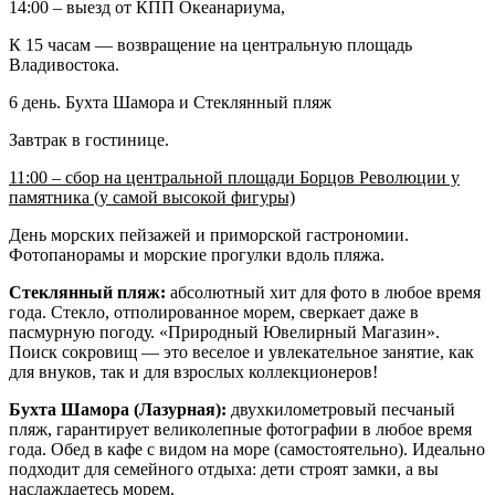
14:00 – выезд от КПП Океанариума,
К 15 часам — возвращение на центральную площадь
Владивостока.
6 день. Бухта Шамора и Стеклянный пляж
Завтрак в гостинице.
11:00 – сбор на центральной площади Борцов Революции у
памятника (у самой высокой фигуры)
День морских пейзажей и приморской гастрономии.
Фотопанорамы и морские прогулки вдоль пляжа.
Стеклянный пляж:
абсолютный хит для фото в любое время
года. Стекло, отполированное морем, сверкает даже в
пасмурную погоду. «Природный Ювелирный Магазин».
Поиск сокровищ — это веселое и увлекательное занятие, как
для внуков, так и для взрослых коллекционеров!
Бухта Шамора (Лазурная):
двухкилометровый песчаный
пляж, гарантирует великолепные фотографии в любое время
года. Обед в кафе с видом на море (самостоятельно). Идеально
подходит для семейного отдыха: дети строят замки, а вы
наслаждаетесь морем.