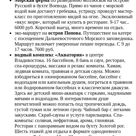
Морская ферма
по разведению моллюсков на острове
Русский в бухте Воевода. Прямо из чанов с морской
водой вам достанут гребешка, устрицу, проведут мастер-
класс по приготовлению мидий на огне. Эксклюзивный
«вкус моря», который не купить в ресторане. 9-17 час..
6000 руб. Короткий выезд, много времени на отдых.
эко-маршрут на
остров Попова
. Путешествие на катере
с посещением Дальневосточного Морского заповедника.
Маршрут включает умеренные пешие переходы. С 9 до
17 часов. 7600 руб.
водный комплекс «Акватория»
в центре
Владивостока. 16 бассейнов, 8 бань и саун, ресторан,
спа-процедуры, массажи и релакс комнаты. Хамам,
ледяная комната, травяная и детская сауна. Можно
взбодриться в озонированном бассейне, бассейне с
водопадом или капельным душем, погреться в травяном
или йодированном бассейнах и классическом джакузи.
Здесь же детский мини-аквапарк с горками, надувными
мячами и водопадом. В интерактивном душе
впечатлений можно попасть под тропический дождь,
густой туман или летнюю грозу. Чайный бар с легкими
закусками. Скраб-сауны и услуги парильщика. Спа-
комнаты: соляная, нефритовая, арома, глиняная.
Ресторан с панорамным видом на бухту Золотой рог.
Шесть этажей для отдыха в формате однодневного