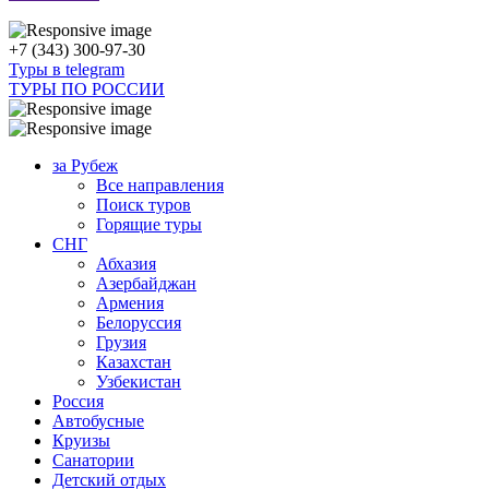
+7 (343) 300-97-30
Туры в telegram
ТУРЫ ПО РОССИИ
за Рубеж
Все направления
Поиск туров
Горящие туры
СНГ
Абхазия
Азербайджан
Армения
Белоруссия
Грузия
Казахстан
Узбекистан
Россия
Автобусные
Круизы
Санатории
Детский отдых