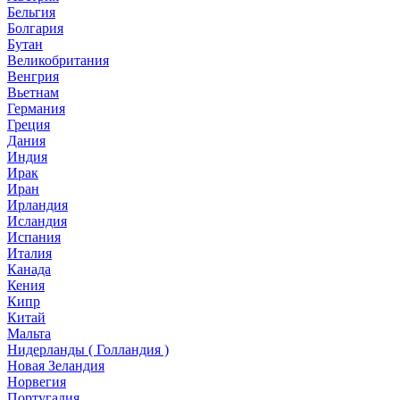
Бельгия
Болгария
Бутан
Великобритания
Венгрия
Вьетнам
Германия
Греция
Дания
Индия
Ирак
Иран
Ирландия
Исландия
Испания
Италия
Канада
Кения
Кипр
Китай
Мальта
Нидерланды ( Голландия )
Новая Зеландия
Норвегия
Португалия