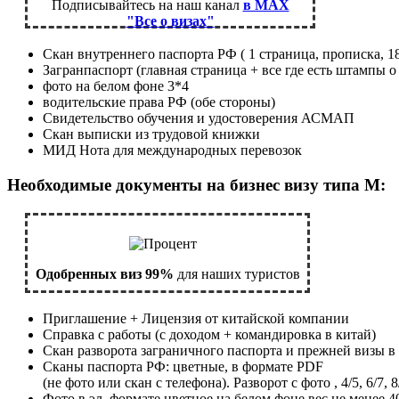
Подписывайтесь на наш канал
в MAX
"Все о визах"
Скан внутреннего паспорта РФ ( 1 страница, прописка, 
Загранпаспорт (главная страница + все где есть штампы 
фото на белом фоне 3*4
водительские права РФ (обе стороны)
Свидетельство обучения и удостоверения АСМАП
Скан выписки из трудовой книжки
МИД Нота для международных перевозок
Необходимые документы на бизнес визу типа М:
Одобренных виз 99%
для наших туристов
Приглашение + Лицензия от китайской компании
Справка с работы (с доходом + командировка в китай)
Скан разворота заграничного паспорта и прежней визы в 
Сканы паспорта РФ: цветные, в формате PDF
(не фото или скан с телефона). Разворот с фото , 4/5, 6/7, 8
Фото в эл. формате цветное на белом фоне вес не менее 4