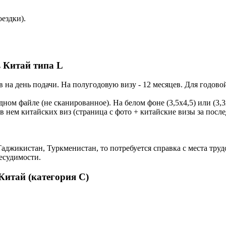
ездки).
 Китай типа L
на день подачи. На полугодовую визу - 12 месяцев. Для годовой:
дном файле (не сканированное). На белом фоне (3,5х4,5) или (3,3
нем китайских виз (страница с фото + китайские визы за послед
Таджикистан, Туркменистан, то потребуется справка с места труд
несудимости.
Китай (категория C)