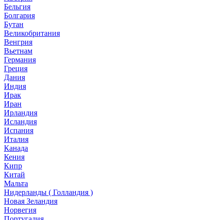
Бельгия
Болгария
Бутан
Великобритания
Венгрия
Вьетнам
Германия
Греция
Дания
Индия
Ирак
Иран
Ирландия
Исландия
Испания
Италия
Канада
Кения
Кипр
Китай
Мальта
Нидерланды ( Голландия )
Новая Зеландия
Норвегия
Португалия