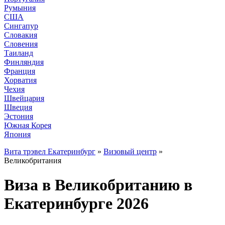
Румыния
США
Сингапур
Словакия
Словения
Таиланд
Финляндия
Франция
Хорватия
Чехия
Швейцария
Швеция
Эстония
Южная Корея
Япония
Вита трэвел Екатеринбург
»
Визовый центр
»
Великобритания
Виза в Великобританию в
Екатеринбурге 2026