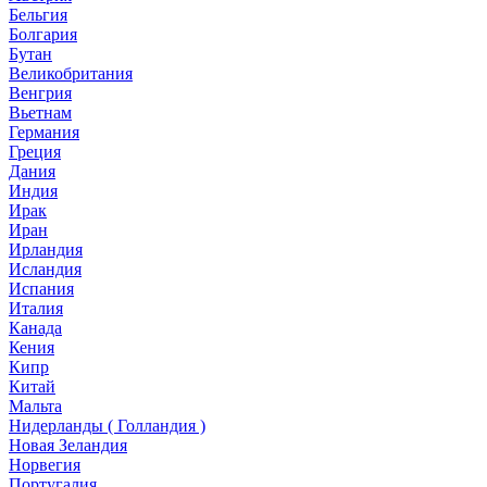
Бельгия
Болгария
Бутан
Великобритания
Венгрия
Вьетнам
Германия
Греция
Дания
Индия
Ирак
Иран
Ирландия
Исландия
Испания
Италия
Канада
Кения
Кипр
Китай
Мальта
Нидерланды ( Голландия )
Новая Зеландия
Норвегия
Португалия