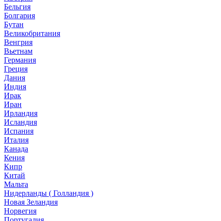
Бельгия
Болгария
Бутан
Великобритания
Венгрия
Вьетнам
Германия
Греция
Дания
Индия
Ирак
Иран
Ирландия
Исландия
Испания
Италия
Канада
Кения
Кипр
Китай
Мальта
Нидерланды ( Голландия )
Новая Зеландия
Норвегия
Португалия