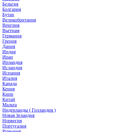
Бельгия
Болгария
Бутан
Великобритания
Венгрия
Вьетнам
Германия
Греция
Дания
Индия
Иран
Ирландия
Исландия
Испания
Италия
Канада
Кения
Кипр
Китай
Мальта
Нидерланды ( Голландия )
Новая Зеландия
Норвегия
Португалия
Румыния