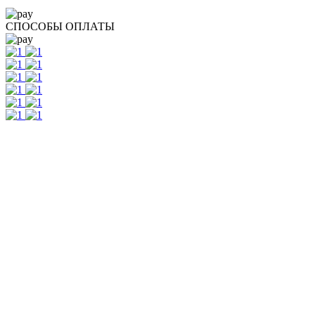
СПОСОБЫ ОПЛАТЫ
Контакты
г. Екатеринбург, ул. Шейнкмана, 111, 2 этаж
пн - пт: с 10:00 до 18:00
сб: по согласованию