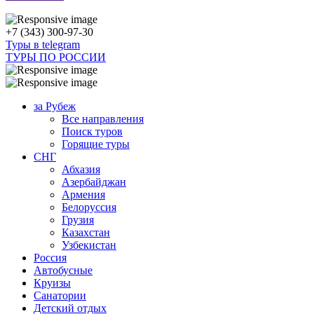
+7 (343) 300-97-30
Туры в telegram
ТУРЫ ПО РОССИИ
за Рубеж
Все направления
Поиск туров
Горящие туры
СНГ
Абхазия
Азербайджан
Армения
Белоруссия
Грузия
Казахстан
Узбекистан
Россия
Автобусные
Круизы
Санатории
Детский отдых