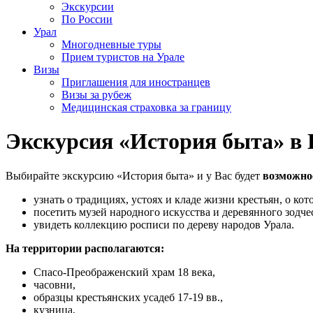
Экскурсии
По России
Урал
Многодневные туры
Прием туристов на Урале
Визы
Приглашения для иностранцев
Визы за рубеж
Медицинская страховка за границу
Экскурсия «История быта» в
Выбирайте экскурсию «История быта» и у Вас будет
возможно
узнать о традициях, устоях и кладе жизни крестьян, о ко
посетить музей народного искусства и деревянного зодче
увидеть коллекцию росписи по дереву народов Урала.
На территории располагаются:
Спасо-Преображенский храм 18 века,
часовни,
образцы крестьянских усадеб 17-19 вв.,
кузница,