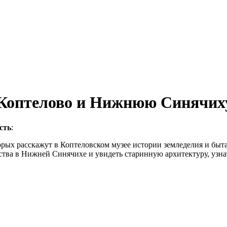
 Коптелово и Нижнюю Синячиху
сть
:
торых расскажут в Коптеловском музее истории земледелия и быта
ства в Нижней Синячихе и увидеть старинную архитектуру, узнать