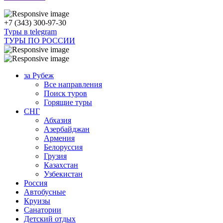
+7 (343) 300-97-30
Туры в telegram
ТУРЫ ПО РОССИИ
за Рубеж
Все направления
Поиск туров
Горящие туры
СНГ
Абхазия
Азербайджан
Армения
Белоруссия
Грузия
Казахстан
Узбекистан
Россия
Автобусные
Круизы
Санатории
Детский отдых