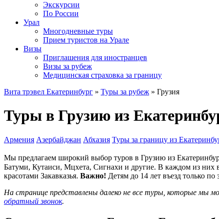
Экскурсии
По России
Урал
Многодневные туры
Прием туристов на Урале
Визы
Приглашения для иностранцев
Визы за рубеж
Медицинская страховка за границу
Вита трэвел Екатеринбург
»
Туры за рубеж
» Грузия
Туры в Грузию из Екатеринбу
Армения
Азербайджан
Абхазия
Туры за границу из Екатеринбу
Мы предлагаем широкий выбор туров в Грузию из Екатеринбург
Батуми, Кутаиси, Мцхета, Сигнахи и другие. В каждом из них 
красотами Закавказья.
Важно!
Детям до 14 лет въезд только по 
На странице представлены далеко не все туры, которые мы 
обратный звонок
.