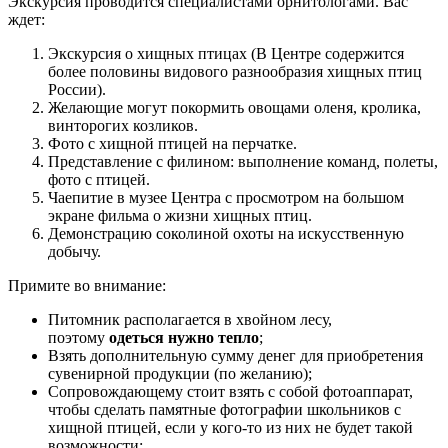
Экскурсия проводится специалистами орнитологами. Вас
ждет:
Экскурсия о хищных птицах (В Центре содержится
более половины видового разнообразия хищных птиц
России).
Желающие могут покормить овощами оленя, кролика,
винторогих козликов.
Фото с хищной птицей на перчатке.
Представление с филином: выполнение команд, полеты,
фото с птицей.
Чаепитие в музее Центра с просмотром на большом
экране фильма о жизни хищных птиц.
Демонстрацию соколиной охоты на искусственную
добычу.
Примите во внимание:
Питомник располагается в хвойном лесу,
поэтому
одеться нужно тепло
;
Взять дополнительную сумму денег для приобретения
сувенирной продукции (по желанию);
Сопровождающему стоит взять с собой фотоаппарат,
чтобы сделать памятные фотографии школьников с
хищной птицей, если у кого-то из них не будет такой
возможности;