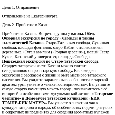
День 1. Отправление
Отправление из Екатеринбурга.
День 2. Прибытие в Казань
Прибытие в Казань. Встреча группы у вагона. Обед.
Обзорная экскурсия по городу
«Легенды и тайны
тысячелетней Казани»
Старо-Татарская слобода, Суконная
слобода, площадь фонтанов, озеро Кабан, стилизованная
деревенька «Туган авылым («Родная деревня»), новый Театр
Кукол, Казанский университет, площадь Свободы.
Пешеходная экскурсия по Старо-татарской слободе.
Сердцем татарской части Казани можно считать
сегодняшнюю старо-татарскую слободу. Вас ожидает
экскурсия с рассказом о жизни и быте местного татарского
населения. Вы увидите характерные особенности татарской
архитектуры, узнаете о «знаке гостеприимства». Вы увидите
самую старую каменную мечеть города, познакомитесь с её
историей и особенностями мусульманской жизни. «
Татарское
чаепитие» в Доме-музее татарской кулинарии «БИК
ТЭМЛЕ-БИК МАТУР».
Вы узнаете о значении чая в
культуре татарского народа, об особенностях подачи, ритуалах
и секретных ингредиентах для создания ароматных купажей.