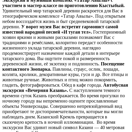
Экскурсия в музейный комплекс «Татар Авылы» с
участием в мастер-классе по приготовлению Кыстыбый.
Удивительный мир татарской деревни раскроется для Вас в
этнографическом комплексе «Татар Авылы». Под открытым
небом воссоздаётся жизнь и быт средневековой татарской
деревни.
У ворот музея Вас встретит гармонист самой
известной народной песней «И туган тел».
Гостеприимный
хозяин яркими и живыми рассказами познакомит Вас с
традициями и ремёслами, колоритно передаст особенности
жизненного уклада татарской деревни, наглядно
продемонстрирует назначение каждой детали в интерьере
татарского дома. Вы ощутите покой и размеренность
деревенской жизни, её экзотику и подлинность.
Посещение
контактного Зоопарка.
Павлины, страус, ослик, лошади,
козлята, кролики, декоративные куры, гуси и др. Все птицы и
животные ручные. Животных и птиц можно покормить,
гладить, фотографироваться. Обед в кафе города.
Автобусная
экскурсия «Вечерняя Казань».
С наступлением темного
времени суток Казань преображается. Во время прогулки по
ночному городу вы непременно оцените прославленные
объекты Универсиады. Совершенно непревзойденный вид
приобретают те достопримечательности, которые вы могли
наблюдать днем. Казанский Кремль превращается в
сказочную крепость в ночной иллюминации. Во время
экскурсии Вас удивит новый символ Казани — 40 метровая