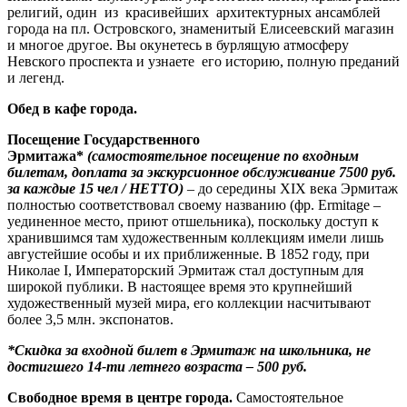
религий, один из красивейших архитектурных ансамблей
города на пл. Островского, знаменитый Елисеевский магазин
и многое другое. Вы окунетесь в бурлящую атмосферу
Невского проспекта и узнаете его историю, полную преданий
и легенд.
Обед в кафе города.
Посещение Государственного
Эрмитажа*
(самостоятельное посещение по входным
билетам, доплата за экскурсионное обслуживание 7500 руб.
за каждые 15 чел / НЕТТО)
– до середины XIX века Эрмитаж
полностью соответствовал своему названию (фр. Ermitage –
уединенное место, приют отшельника), поскольку доступ к
хранившимся там художественным коллекциям имели лишь
августейшие особы и их приближенные. В 1852 году, при
Николае I, Императорский Эрмитаж стал доступным для
широкой публики. В настоящее время это крупнейший
художественный музей мира, его коллекции насчитывают
более 3,5 млн. экспонатов.
*Скидка за входной билет в Эрмитаж на школьника, не
достигшего 14-ти летнего возраста – 500 руб.
Свободное время в центре города.
Самостоятельное