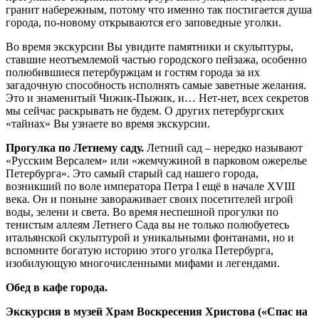
гранит набережным, потому что именно так постигается душа
города, по-новому открываются его заповедные уголки.
Во время экскурсии Вы увидите памятники и скульптуры,
ставшие неотъемлемой частью городского пейзажа, особенно
полюбившиеся петербуржцам и гостям города за их
загадочную способность исполнять самые заветные желания.
Это и знаменитый Чижик-Пыжик, и… Нет-нет, всех секретов
мы сейчас раскрывать не будем. О других петербургских
«тайнах» Вы узнаете во время экскурсии.
Прогулка по Летнему саду.
Летний сад – нередко называют
«Русским Версалем» или «жемчужиной в парковом ожерелье
Петербурга». Это самый старый сад нашего города,
возникший по воле императора Петра I ещё в начале XVIII
века. Он и поныне завораживает своих посетителей игрой
воды, зелени и света. Во время неспешной прогулки по
тенистым аллеям Летнего Сада вы не только полюбуетесь
итальянской скульптурой и уникальными фонтанами, но и
вспомните богатую историю этого уголка Петербурга,
изобилующую многочисленными мифами и легендами.
Обед в кафе города.
Экскурсия в музей Храм Воскресения Христова («Спас на