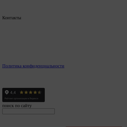
Контакты
г. Екатеринбург, ул. Шейнкмана, 111, 2 этаж
пн - пт: с 10:00 до 18:00
сб: по согласованию
Реестровый номер туроператора - РТО 022613
Политика конфиденциальности
© 2008-2024 - Администратор сайта ООО ТК "Вита трэвел",
ИНН 7452023824
поиск по сайту
онлайн оплата
Введите номер счета / договора