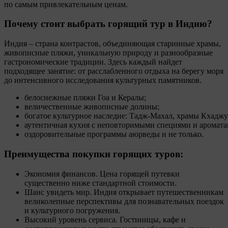
по самым привлекательным ценам.
Почему стоит выбрать горящий тур в Индию?
Индия – страна контрастов, объединяющая старинные храмы,
живописные пляжи, уникальную природу и разнообразные
гастрономические традиции. Здесь каждый найдет
подходящее занятие: от расслабленного отдыха на берегу моря
до интенсивного исследования культурных памятников.
белоснежные
пляжи
Гоа
и
Кералы;
величественные
живописные
долины;
богатое
культурное
наследие:
Тадж‑Махал,
храмы
Кхаджу
аутентичная
кухня
с
неповторимыми
специями
и
аромата
оздоровительные
программы
аюрведы и не только.
Преимущества покупки горящих туров:
Экономия финансов. Цена горящей путевки
существенно ниже стандартной стоимости.
Шанс увидеть мир. Индия открывает путешественникам
великолепные перспективы для познавательных поездок
и культурного погружения.
Высокий уровень сервиса. Гостиницы, кафе и