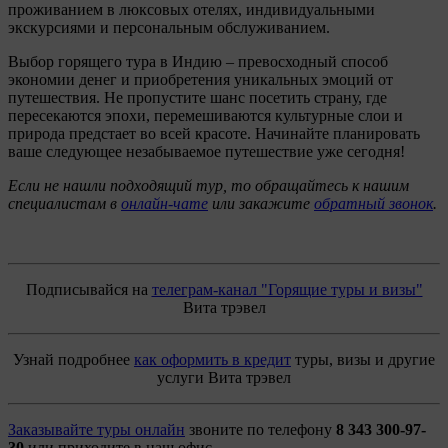
проживанием в люксовых отелях, индивидуальными
экскурсиями и персональным обслуживанием.
Выбор горящего тура в Индию – превосходный способ
экономии денег и приобретения уникальных эмоций от
путешествия. Не пропустите шанс посетить страну, где
пересекаются эпохи, перемешиваются культурные слои и
природа предстает во всей красоте. Начинайте планировать
ваше следующее незабываемое путешествие уже сегодня!
Если не нашли подходящий тур, то обращайтесь к нашим
специалистам в
онлайн-чате
или закажите
обратный звонок
.
Подписывайся на
телеграм-канал "Горящие туры и визы"
Вита трэвел
Узнай подробнее
как оформить в кредит
туры, визы и другие
услуги Вита трэвел
Заказывайте туры онлайн
звоните по телефону
8 343 300-97-
30
или приходите в наш офис