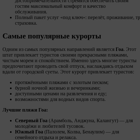
достопримечательности стремятся обеспечить своим
гостям максимальный комфорт и качество
обслуживания.
Полный
пакет
услуг
«под
ключ»:
перелёт,
проживание,
тр
страховка.
Самые популярные курорты
Одним из самых популярных направлений является
Гоа
. Этот
штат привлекает туристов своими прекрасными пляжами,
чистым морем и спокойствием. Именно здесь многие туристы
предпочитают проводить свой отпуск, наслаждаясь отдыхом
вдали от городской суеты. Этот к
урорт привлекает туристов:
протяжёнными пляжами с золотым песком;
бурной ночной жизнью и вечеринками;
доступными ценами на развлечения и еду;
возможностями для водных видов спорта.
Лучшие пляжи Гоа:
Северный Гоа
(Арамболь, Анджуна, Калангут) — для
молодёжи и любителей тусовок.
Южный Гоа
(Палолем, Колва, Бенаулим) — для
семейного отдыха и релакса.