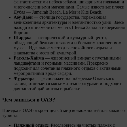
фантастическими небоскребами, шикарными пляжами и
многочисленными магазинами. Самые известные пляжи
Дубая — Jumeirah Beach, La Mer и Kite Beach.
Абу-Даби
— столица государства, поражающая
великолепием архитектуры и элегантностью улиц. Здесь
находится знаменитая мечеть Шейха Зайда и набережная
Корниш.
Шарджа
— исторический и культурный центр,
обладающий белыми пляжами и большим количеством
музеев. Идеальное место для спокойного отдыха и
знакомства с местной культурой.
Рас-эль-Хайма
— живописный эмират с пустынными
ландшафтами и горными массивами. Прекрасно
подходит для сочетания пляжного отдыха с активными
мероприятиями вроде сафари.
Фуджейра
— расположен на побережье Оманского
залива, отличается мягкими температурами и подходит
для занятий дайвингом и рыбалки.
Чем заняться в ОАЭ?
Поездка в ОАЭ откроет целый мир возможностей для каждого
туриста:
Пляжный отдых:
Расслабьтесь на чистых пляжах с