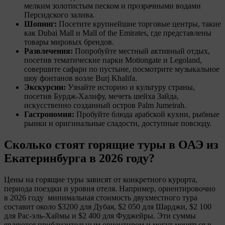
мелким золотистым песком и прозрачными водами
Персидского залива.
Шопинг:
Посетите крупнейшие торговые центры, такие
как Dubai Mall и Mall of the Emirates, где представлены
товары мировых брендов.
Развлечения:
Попробуйте местный активный отдых,
посетив тематические парки Motiongate и Legoland,
совершите сафари по пустыне, посмотрите музыкальное
шоу фонтанов возле Burj Khalifa.
Экскурсии:
Узнайте историю и культуру страны,
посетив Бурдж-Халифу, мечеть шейха Зайда,
искусственно созданный остров Palm Jumeirah.
Гастрономия:
Пробуйте блюда арабской кухни, рыбные
рынки и оригинальные сладости, доступные повсюду.
Сколько стоят горящие туры в ОАЭ
из
Екатеринбурга в 2026 году?
Цены на горящие туры зависят от конкретного курорта,
периода поездки и уровня отеля. Например, ориентировочно
в
2026
году минимальная стоимость двухместного тура
составит около $3200 для Дубая, $2 050 для Шарджи, $2 100
для Рас-эль-Хаймы и $2 400 для Фуджейры. Эти суммы
являются приблизительным ориентиром и могут меняться в