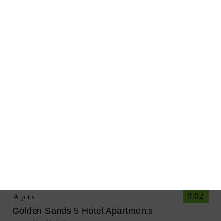
Экскурсии
По России
Урал
Многодневные туры
Прием туристов на Урале
Визы
Приглашения для иностранцев
Визы за рубеж
Медицинская страховка за границу
Вита трэвел Екатеринбург
»
Горящие туры
» ОАЭ
Горящие туры в ОАЭ в
Екатеринбурге
Горящие туры
9.02
Apts
Golden Sands 5 Hotel Apartments