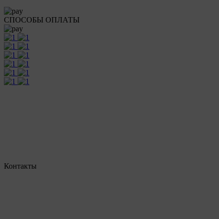
СПОСОБЫ ОПЛАТЫ
Контакты
г. Екатеринбург, ул. Шейнкмана, 111, 2 этаж
пн - пт: с 10:00 до 18:00
сб: по согласованию