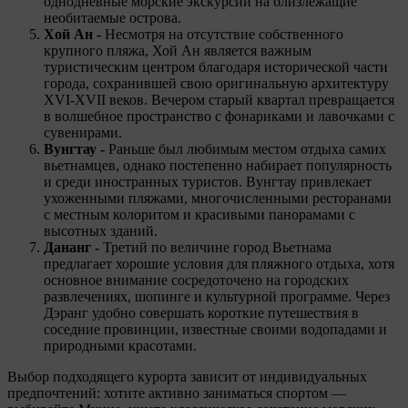
однодневные морские экскурсии на близлежащие
необитаемые острова.
Хой Ан -
Несмотря на отсутствие собственного
крупного пляжа, Хой Ан является важным
туристическим центром благодаря исторической части
города, сохранившей свою оригинальную архитектуру
XVI-XVII веков. Вечером старый квартал превращается
в волшебное пространство с фонариками и лавочками с
сувенирами.
Вунгтау -
Раньше был любимым местом отдыха самих
вьетнамцев, однако постепенно набирает популярность
и среди иностранных туристов. Вунгтау привлекает
ухоженными пляжами, многочисленными ресторанами
с местным колоритом и красивыми панорамами с
высотных зданий.
Дананг -
Третий по величине город Вьетнама
предлагает хорошие условия для пляжного отдыха, хотя
основное внимание сосредоточено на городских
развлечениях, шопинге и культурной программе. Через
Дэранг удобно совершать короткие путешествия в
соседние провинции, известные своими водопадами и
природными красотами.
Выбор подходящего курорта зависит от индивидуальных
предпочтений: хотите активно заниматься спортом —