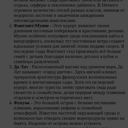
отдыха, серферы и поклонники дайвинга. В Нячанге
огромное количество отелей разных классов, начиная от
недорогих хостелов и заканчивая шикарными
пятизвездочными комплексами.
Фантхиет/Муине -
Этот курорт знаменит своим
длинным песочным побережьем и красочными дюнами.
Муине особенно популярен среди поклонников кайта и
виндсерфинга, поскольку тут постоянные ветра создают
идеальные условия для занятий этими видами спорта. В
последние годы Фантхиет стал привлекать всё больше
семей с детьми благодаря наличию детских клубов и
семейных развлечений.
Да Лат -
Расположенный высоко над уровнем моря, Да
Лат называют «город цветов». Здесь мягкий климат,
прекрасная архитектура французских колониальных
времен и впечатляющие сады. Хотя это не морской
курорт, многие туристы любят приезжать сюда ради
свежести и спокойствия, делая перерыв между пляжным
отдыхом и осмотром исторических мест.
Фукуок -
Это большой остров с белыми песчаными
пляжами, коралловыми рифами и спокойной
атмосферой. Известен чистотой окружающей среды и
возможностью отведать свежие морепродукты прямо на
берегу. Недалеко от острова можно устроить