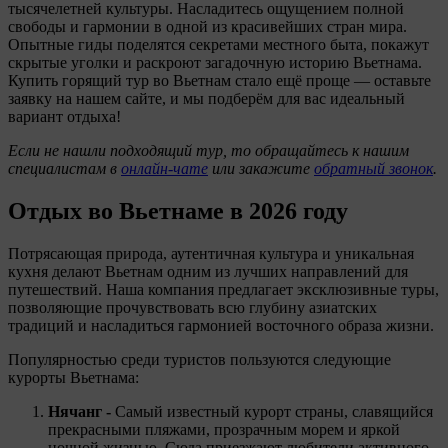
тысячелетней культуры. Насладитесь ощущением полной
свободы и гармонии в одной из красивейших стран мира.
Опытные гиды поделятся секретами местного быта, покажут
скрытые уголки и раскроют загадочную историю Вьетнама.
Купить горящий тур во Вьетнам
стало ещё проще — оставьте
заявку на нашем сайте, и мы подберём для вас идеальный
вариант отдыха!
Если не нашли подходящий тур, то обращайтесь к нашим
специалистам в
онлайн-чате
или закажите
обратный звонок
.
Отдых во Вьетнаме в 2026 году
Потрясающая природа, аутентичная культура и уникальная
кухня делают Вьетнам одним из лучших направлений для
путешествий. Наша компания предлагает эксклюзивные туры,
позволяющие прочувствовать всю глубину азиатских
традиций и насладиться гармонией восточного образа жизни.
Популярностью среди туристов пользуются следующие
курорты Вьетнама:
Нячанг -
Самый известный курорт страны, славящийся
прекрасными пляжами, прозрачным морем и яркой
ночной жизнью. Сюда приезжают любители активного