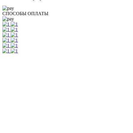
СПОСОБЫ ОПЛАТЫ
Контакты
г. Екатеринбург, ул. Шейнкмана, 111, 2 этаж
пн - пт: с 10:00 до 18:00
сб: по согласованию