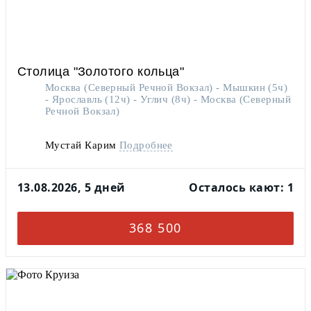
Столица "Золотого кольца"
Москва (Северный Речной Вокзал) - Мышкин (5ч)
- Ярославль (12ч) - Углич (8ч) - Москва (Северный
Речной Вокзал)
Мустай Карим
Подробнее
Все каюты оборудованы ТВ
Все каюты оборудованы холодильниками
13.08.2026, 5 дней
Осталось кают: 1
На теплоходе есть SPA-зона
Наличие лифта между палубами
Каюты теплохода предполагают наличие
приватного балкона или панорамных
окон (французский балкон)
368 500