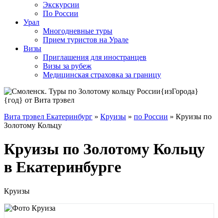
Экскурсии
По России
Урал
Многодневные туры
Прием туристов на Урале
Визы
Приглашения для иностранцев
Визы за рубеж
Медицинская страховка за границу
Вита трэвел Екатеринбург
»
Круизы
»
по России
» Круизы по
Золотому Кольцу
Круизы по Золотому Кольцу
в Екатеринбурге
Круизы