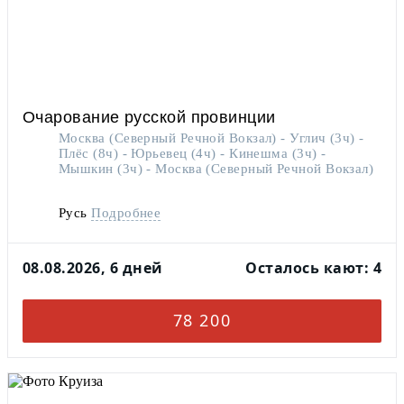
Очарование русской провинции
Москва (Северный Речной Вокзал) - Углич (3ч) -
Плёс (8ч) - Юрьевец (4ч) - Кинешма (3ч) -
Мышкин (3ч) - Москва (Северный Речной Вокзал)
Русь
Подробнее
Детская анимация
Пансионатные услуги: фиточай,
08.08.2026, 6 дней
Осталось кают: 4
Детский клуб
Детское меню в ресторанах
кислородный коктейль
78 200