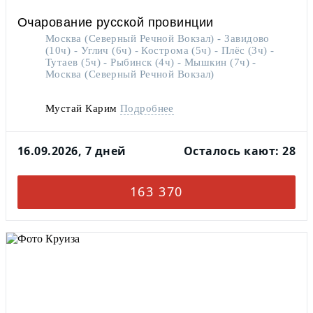
Очарование русской провинции
Москва (Северный Речной Вокзал) - Завидово
(10ч) - Углич (6ч) - Кострома (5ч) - Плёс (3ч) -
Тутаев (5ч) - Рыбинск (4ч) - Мышкин (7ч) -
Москва (Северный Речной Вокзал)
Мустай Карим
Подробнее
Все каюты оборудованы ТВ
Все каюты оборудованы холодильниками
16.09.2026, 7 дней
Осталось кают: 28
На теплоходе есть SPA-зона
Наличие лифта между палубами
Каюты теплохода предполагают наличие
приватного балкона или панорамных
окон (французский балкон)
163 370