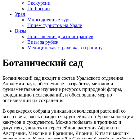
Экскурсии
По России
Урал
Многодневные туры
Прием туристов на Урале
Визы
Приглашения для иностранцев
Визы за рубеж
Медицинская страховка за границу
Ботанический сад
Ботанический сад входит в состав Уральского отделения
Академии наук, обеспечивает разработку методов и
фундаментальное изучение ресурсов природной флоры,
координацию исследований, и обоснование мер по
оптимизации их сохранения.
В оранжереях собрана уникальная коллекция растений со
всего света, здесь находится крупнейшая на Урале коллекция
кактусов и суккулентов. Можно побывать в тропиках и
джунглях, увидеть интереснейшие растения Африки и
Австралии, Мексики и Бразилии, Японии, Китая и многих
других стран. Кроме растений в Саду есть бассейн с рыбками,