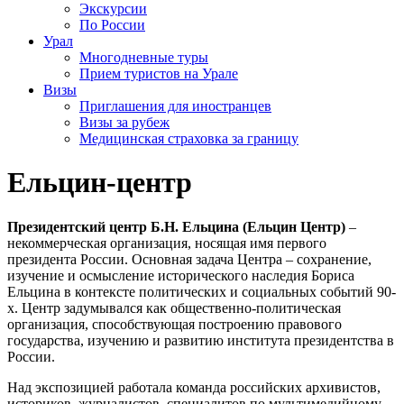
Экскурсии
По России
Урал
Многодневные туры
Прием туристов на Урале
Визы
Приглашения для иностранцев
Визы за рубеж
Медицинская страховка за границу
Ельцин-центр
Президентский центр Б.Н. Ельцина (Ельцин Центр)
–
некоммерческая организация, носящая имя первого
президента России. Основная задача Центра – сохранение,
изучение и осмысление исторического наследия Бориса
Ельцина в контексте политических и социальных событий 90-
х. Центр задумывался как общественно-политическая
организация, способствующая построению правового
государства, изучению и развитию института президентства в
России.
Над экспозицией работала команда российских архивистов,
историков, журналистов, специалитов по мультимедийному