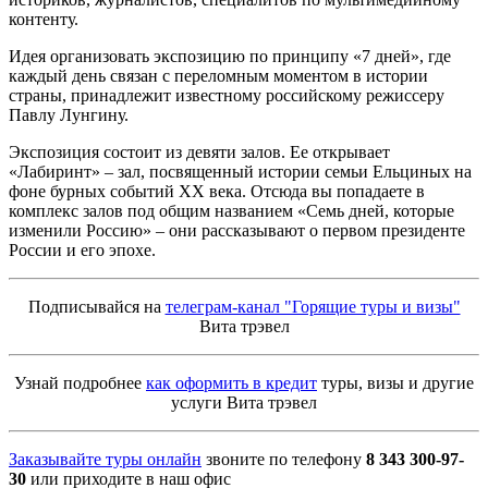
контенту.
Идея организовать экспозицию по принципу «7 дней», где
каждый день связан с переломным моментом в истории
страны, принадлежит известному российскому режиссеру
Павлу Лунгину.
Экспозиция состоит из девяти залов. Ее открывает
«Лабиринт» – зал, посвященный истории семьи Ельциных на
фоне бурных событий XX века. Отсюда вы попадаете в
комплекс залов под общим названием «Семь дней, которые
изменили Россию» – они рассказывают о первом президенте
России и его эпохе.
Подписывайся на
телеграм-канал "Горящие туры и визы"
Вита трэвел
Узнай подробнее
как оформить в кредит
туры, визы и другие
услуги Вита трэвел
Заказывайте туры онлайн
звоните по телефону
8 343 300-97-
30
или приходите в наш офис