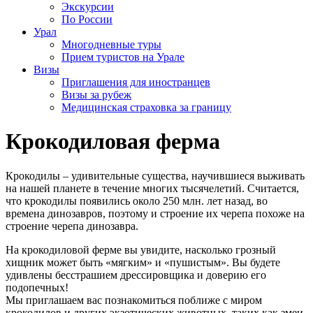
Экскурсии
По России
Урал
Многодневные туры
Прием туристов на Урале
Визы
Приглашения для иностранцев
Визы за рубеж
Медицинская страховка за границу
Крокодиловая ферма
Крокодилы – удивительные существа, научившиеся выживать
на нашей планете в течение многих тысячелетий. Считается,
что крокодилы появились около 250 млн. лет назад, во
времена динозавров, поэтому и строение их черепа похоже на
строение черепа динозавра.
На крокодиловой ферме вы увидите, насколько грозный
хищник может быть «мягким» и «пушистым». Вы будете
удивлены бесстрашием дрессировщика и доверию его
подопечных!
Мы приглашаем вас познакомиться поближе с миром
крокодилов и других экзотических животных, таких как змеи,