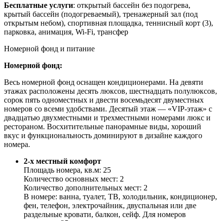
Бесплатные услуги
:
открытый бассейн без подогрева,
крытый бассейн (подогреваемый), тренажерный зал (под
открытым небом), спортивная площадка, теннисный корт (3),
парковка, анимация, Wi-Fi, трансфер
Номерной фонд и питание
Номерной фонд:
Весь номерной фонд оснащен кондиционерами. На девяти
этажах расположены десять люксов, шестнадцать полулюксов,
сорок пять одноместных и двести восемьдесят двуместных
номеров со всеми удобствами. Десятый этаж — «VIP-этаж» с
двадцатью двухместными и трехместными номерами люкс и
рестораном. Восхитительные панорамные виды, хороший
вкус и функциональность доминируют в дизайне каждого
номера.
2-x местный комфорт
Площадь номера, кв.м: 25
Количество основных мест: 2
Количество дополнительных мест: 2
В номере: ванна, туалет, ТВ, холодильник, кондиционер,
фен, телефон, электрочайник, двуспальная или две
раздельные кровати, балкон, сейф. Для номеров