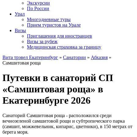
Экскурсии
По России
Урал
Многодневные туры
Прием туристов на Урале
Визы
Приглашения для иностранцев
Визы за рубеж
Медицинская страховка за границу
Вита трэвел Екатеринбург
»
Санатории
»
Абхазия
»
Самшитовая роща
Путевки в санаторий СП
«Самшитовая роща» в
Екатеринбурге 2026
Санаторий Самшитовая роща - расположился среди
вечнозеленой самшитовой рощи и субтропического парка
(самшит, можжевельник, кипарис, цветники), в 150 метрах от
берега моря.