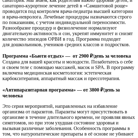
санатория. Мы знаем, как родителям важно здоровье детей, и
санаторно-курортное лечение детей в «Самшитовой роще»
проводится под контролем врача-педиатра высшей категории
и врача-невролога. Лечебные процедуры назначаются строго
по показаниям, с учетом индивидуальной переносимости.
Разнообразие процедур и физиолечение нормализуют
двигательную активность и сон, укрепят иммунитет и снизят
количество эпизодов ОРВИ в год. Программа подходит
для дошкольников, учеников средних классов и подростков.
Программа «Бьюти отдых» — от 2900 ₽/день за человека
Создана для вашей красоты и молодости. Позаботьтесь о себе
и своем теле с помощью массажей, масок и SPA. В программу
включена медицинская косметология: эстетическая
карбокситерапия, аппаратный массаж и прессотерапия.
«Антипаразитарная программа» — от 3800 ₽/день за
человека
Это серия мероприятий, направленных на избавление
организма от паразитов. Паразиты могут присутствовать в
организме в течение длительного времени, не проявляя явных
симптомов, но при этом ухудшая состояние здоровья и
вызывая различные заболевания. Особенность программы в
том, что натуропатические препараты в её основе не убивают