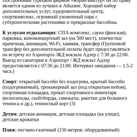
Построенный турецкой фирмой «Корай-Байтур» он по праву
является одним из лучших в Абхазии. Хороший набор
дополнительных услуг, оздоровительный центр,
спорткомплекс, огромный ухоженный парк с
субтропическими растениями и прекрасные бассейны.
К услугам отдыхающих
:
СПА-комплекс, сауна (финская),
парковка, киноконцертный зал (на 500 мест), химчистка/
прачечная, анимация, Wi-Fi, хаммам, трансфер (Групповой
трансфер без дополнительной оплаты будет предоставляться
на встречу из Аэропорта /ЖД вокзала Адлер с 7:30 до 22:00.
Выезд из санатория в Аэропорт / ЖД вокзал Адлер
предоставляется с 07:30 до 21:00. Интервал ожидания — 1.5-2
часа.)
Спорт
:
открытый бассейн без подогрева, крытый бассейн
(подогреваемый), тренажерный зал (под открытым небом),
спортивная площадка, прокат спортивного инвентаря
(велосипеды, скейтборды, самокаты, ракетки для большого
тенниса и др.), теннисный корт (3)
Детям
:
детская анимация, детская площадка (на улице),
детские кроватки
Пляж
:
песчано-галечный (150 метров, оборудованный)