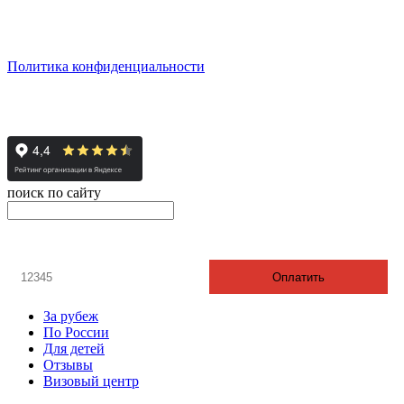
сб: по согласованию
Реестровый номер туроператора - РТО 022613
Политика конфиденциальности
© 2008-2024 - Администратор сайта ООО ТК "Вита трэвел",
ИНН 7452023824
поиск по сайту
онлайн оплата
Введите номер счета / договора
Оплатить
За рубеж
По России
Для детей
Отзывы
Визовый центр