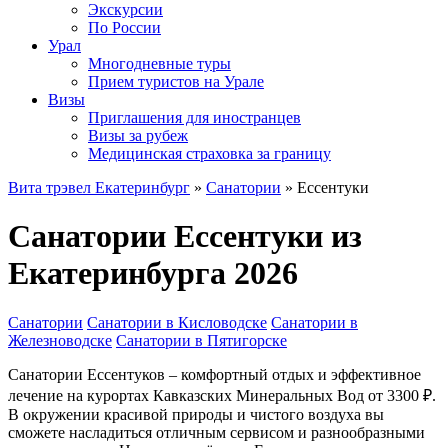
Экскурсии
По России
Урал
Многодневные туры
Прием туристов на Урале
Визы
Приглашения для иностранцев
Визы за рубеж
Медицинская страховка за границу
Вита трэвел Екатеринбург
»
Санатории
» Ессентуки
Санатории Ессентуки из
Екатеринбурга 2026
Санатории
Санатории в Кисловодске
Санатории в
Железноводске
Санатории в Пятигорске
Санатории Ессентуков – комфортный отдых и эффективное
лечение на курортах Кавказских Минеральных Вод от 3300 ₽.
В окружении красивой природы и чистого воздуха вы
сможете насладиться отличным сервисом и разнообразными