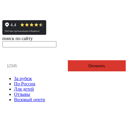
© 2008-2024 - Администратор сайта ООО ТК "Вита трэвел",
ИНН 7452023824
поиск по сайту
онлайн оплата
Введите номер счета / договора
Оплатить
За рубеж
По России
Для детей
Отзывы
Визовый центр