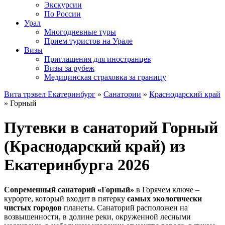
Экскурсии
По России
Урал
Многодневные туры
Прием туристов на Урале
Визы
Приглашения для иностранцев
Визы за рубеж
Медицинская страховка за границу
Вита трэвел Екатеринбург
»
Санатории
»
Краснодарский край
» Горный
Путевки в санаторий Горный
(Краснодарский край) из
Екатеринбурга 2026
Современный санаторий «Горный»
в Горячем ключе –
курорте, который входит в пятерку
самых экологически
чистых городов
планеты. Санаторий расположен на
возвышенности, в долине реки, окруженной лесными