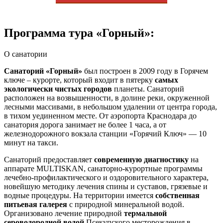
Программа тура «Горный»:
О санатории
Санаторий «Горный»
был построен в 2009 году в Горячем
ключе – курорте, который входит в пятерку
самых
экологически чистых городов
планеты. Санаторий
расположен на возвышенности, в долине реки, окруженной
лесными массивами, в небольшом удалении от центра города,
в тихом уединенном месте. От аэропорта Краснодара до
санатория дорога занимает не более 1 часа, а от
железнодорожного вокзала станции «Горячий Ключ» — 10
минут на такси.
Санаторий предоставляет
современную диагностику
на
аппарате MULTISKAN, санаторно-курортные программы
лечебно-профилактического и оздоровительного характера,
новейшую методику лечения спины и суставов, грязевые и
водные процедуры. На территории имеется
собственная
питьевая галерея
с природной минеральной водой.
Организовано лечение природной
термальной
сероводородной водой
Псекупского месторождения в