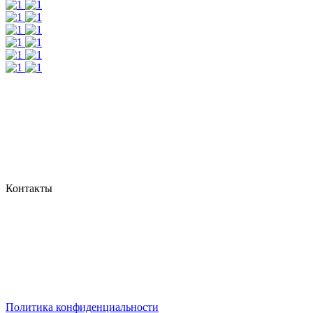
Контакты
г. Екатеринбург, ул. Шейнкмана, 111, 2 этаж
пн - пт: с 10:00 до 18:00
сб: по согласованию
Реестровый номер туроператора - РТО 022613
Политика конфиденциальности