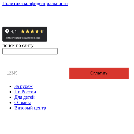
Политика конфиденциальности
© 2008-2024 - Администратор сайта ООО ТК "Вита трэвел",
ИНН 7452023824
поиск по сайту
онлайн оплата
Введите номер счета / договора
Оплатить
За рубеж
По России
Для детей
Отзывы
Визовый центр