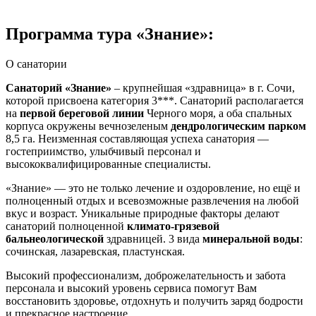
Программа тура «Знание»:
О санатории
Санаторий «Знание»
– крупнейшая «здравница» в г. Сочи,
которой присвоена категория 3***. Санаторий располагается
на
первой береговой линии
Черного моря, а оба спальных
корпуса окружены вечнозеленым
дендрологическим парком
8,5 га. Неизменная составляющая успеха санатория —
гостеприимство, улыбчивый персонал и
высококвалифицированные специалисты.
«Знание» — это не только лечение и оздоровление, но ещё и
полноценный отдых и всевозможные развлечения на любой
вкус и возраст. Уникальные природные факторы делают
санаторий полноценной
климато-грязевой
бальнеологической
здравницей. 3 вида
минеральной воды
:
сочинская, лазаревская, пластунская.
Высокий профессионализм, доброжелательность и забота
персонала и высокий уровень сервиса помогут Вам
восстановить здоровье, отдохнуть и получить заряд бодрости
и прекрасное настроение.