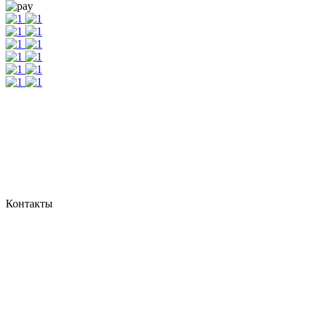
Контакты
г. Екатеринбург, ул. Шейнкмана, 111, 2 этаж
пн - пт: с 10:00 до 18:00
сб: по согласованию
Реестровый номер туроператора - РТО 022613