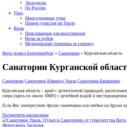
Экскурсии
По России
Урал
Многодневные туры
Прием туристов на Урале
Визы
Приглашения для иностранцев
Визы за рубеж
Медицинская страховка за границу
Вита трэвел Екатеринбург
»
Санатории
» Курганская область
Санатории Курганской област
Санатории
Санатории Южного Урала
Санатории Башкирии
Курганская область – край с аутентичной природой, располож
озера (здесь их около 3000!) с целебной водой и месторождени
Если Вас интересуют другие санатории или отдых на других к
Посмотреть расписание
Жемчужина Зауралья