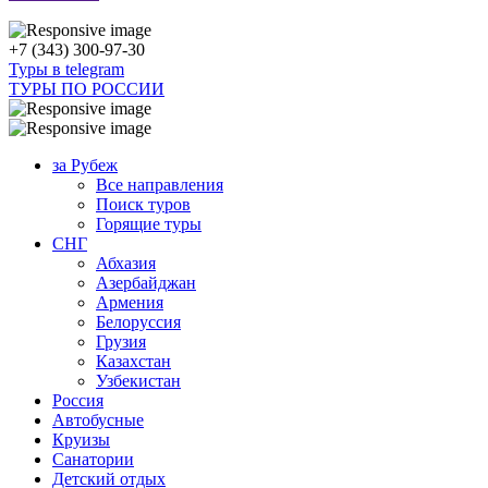
+7 (343) 300-97-30
Туры в telegram
ТУРЫ ПО РОССИИ
за Рубеж
Все направления
Поиск туров
Горящие туры
СНГ
Абхазия
Азербайджан
Армения
Белоруссия
Грузия
Казахстан
Узбекистан
Россия
Автобусные
Круизы
Санатории
Детский отдых