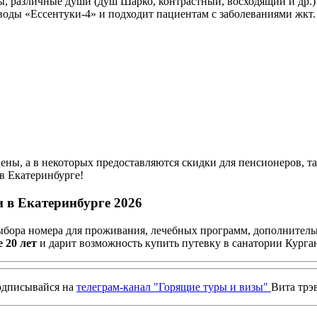
 различные души (душ Шарко, контрастный, восходящий и др.) 
 воды «Ессентуки-4» и подходит пациентам с заболеваниями жкт.
ны, а в некоторых предоставляются скидки для пенсионеров, та
в Екатеринбурге!
ти
в Екатеринбурге 2026
выбора номера для проживания, лечебных программ, дополнител
е 20 лет
и дарит возможность купить путевку в санатории Курган
дписывайся на
телеграм-канал "Горящие туры и визы"
Вита трэ