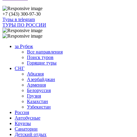
+7 (343) 300-97-30
Туры в telegram
ТУРЫ ПО РОССИИ
за Рубеж
Все направления
Поиск туров
Горящие туры
СНГ
Абхазия
Азербайджан
Армения
Белоруссия
Грузия
Казахстан
Узбекистан
Россия
Автобусные
Круизы
Санатории
Детский отдых