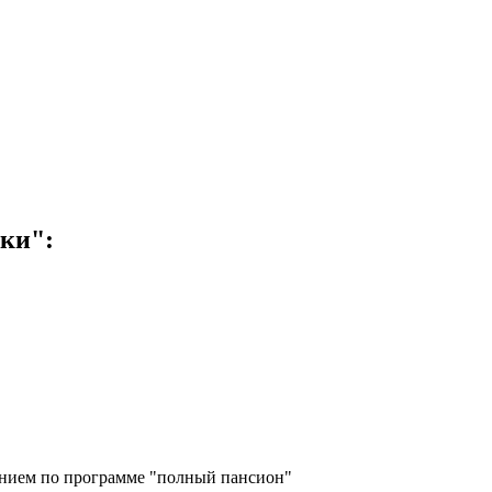
ики":
танием по программе "полный пансион"