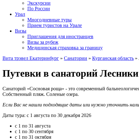
Экскурсии
По России
Урал
Многодневные туры
Прием туристов на Урале
Визы
Приглашения для иностранцев
Визы за рубеж
Медицинская страховка за границу
Вита трэвел Екатеринбург
»
Санатории
»
Курганская область
» 
Путевки в санаторий Лесники 
Санаторий «Сосновая роща» - это современный бальнеологичес
Собственный пляж. Соленые озера.
Если Вас не нашли подходящие даты или нужно уточнить нал
Даты тура: с 1 августа по 30 декабря 2026
с 1 по 31 августа
с 1 по 30 сентября
с 1 по 31 октября