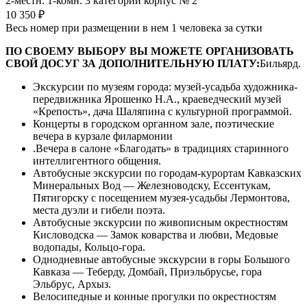
2-местн. 1-комн. 3 категории корпус № 2
10 350 ₽
Весь номер при размещении в нем 1 человека за сутки
ПО СВОЕМУ ВЫБОРУ ВЫ МОЖЕТЕ ОРГАНИЗОВАТЬ
СВОЙ ДОСУГ ЗА ДОПОЛНИТЕЛЬНУЮ ПЛАТУ:
Бильярд.
Экскурсии по музеям города: музей-усадьба художника-
передвижника Ярошенко Н.А., краеведческий музей
«Крепость», дача Шаляпина с культурной программой.
Концерты в городском органном зале, поэтические
вечера в курзале филармонии
.Вечера в салоне «Благодать» в традициях старинного
интеллигентного общения.
Автобусные экскурсии по городам-курортам Кавказских
Минеральных Вод — Железноводску, Ессентукам,
Пятигорску с посещением музея-усадьбы Лермонтова,
места дуэли и гибели поэта.
Автобусные экскурсии по живописным окрестностям
Кисловодска — Замок коварства и любви, Медовые
водопады, Кольцо-гора.
Однодневные автобусные экскурсии в горы Большого
Кавказа — Теберду, Домбай, Приэльбрусье, гора
Эльбрус, Архыз.
Велосипедные и конные прогулки по окрестностям