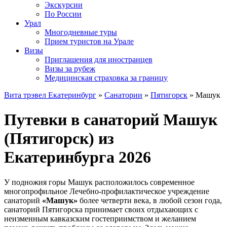
Экскурсии
По России
Урал
Многодневные туры
Прием туристов на Урале
Визы
Приглашения для иностранцев
Визы за рубеж
Медицинская страховка за границу
Вита трэвел Екатеринбург
»
Санатории
»
Пятигорск
» Машук
Путевки в санаторий Машук
(Пятигорск) из
Екатеринбурга 2026
У подножия горы Машук расположилось современное
многопрофильное Лечебно-профилактическое учреждение
санаторий
«Машук»
более четверти века, в любой сезон года,
санаторий Пятигорска принимает своих отдыхающих с
неизменным кавказским гостеприимством и желанием