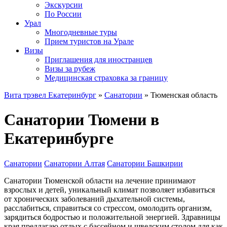
Экскурсии
По России
Урал
Многодневные туры
Прием туристов на Урале
Визы
Приглашения для иностранцев
Визы за рубеж
Медицинская страховка за границу
Вита трэвел Екатеринбург
»
Санатории
» Тюменская область
Санатории Тюмени в
Екатеринбурге
Санатории
Санатории Алтая
Санатории Башкирии
Санатории Тюменской области на лечение принимают
взрослых и детей, уникальный климат позволяет избавиться
от хронических заболеваний дыхательной системы,
расслабиться, справиться со стрессом, омолодить организм,
зарядиться бодростью и положительной энергией. Здравницы
края предлагаю отдых с бассейном и шведским столом для как