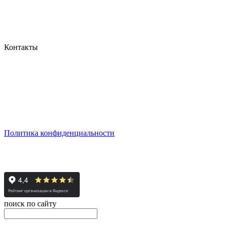
Контакты
г. Екатеринбург, ул. Шейнкмана, 111, 2 этаж
пн - пт: с 10:00 до 18:00
сб: по согласованию
Реестровый номер туроператора - РТО 022613
Политика конфиденциальности
© 2008-2024 - Администратор сайта ООО ТК "Вита трэвел",
ИНН 7452023824
поиск по сайту
онлайн оплата