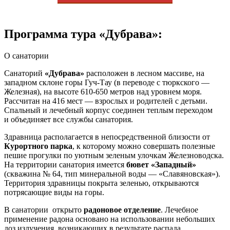
Программа тура «Дубрава»:
О санатории
Санаторий
«Дубрава»
расположен в лесном массиве, на
западном склоне горы Гуч-Тау (в переводе с тюркского —
Железная), на высоте 610-650 метров над уровнем моря.
Рассчитан на 416 мест — взрослых и родителей с детьми.
Спальный и лечебный корпус соединен теплым переходом
и объединяет все службы санатория.
Здравница располагается в непосредственной близости от
Курортного парка
, к которому можно совершать полезные
пешие прогулки по уютным зеленым улочкам Железноводска.
На территории санатория имеется
бювет «Западный»
(скважина № 64, тип минеральной воды — «Славяновская»).
Территория здравницы покрыта зеленью, открываются
потрясающие виды на горы.
В санатории открыто
радоновое отделение
. Лечебное
применение радона основано на использовании небольших
доз излучения, возникающих в результате распада