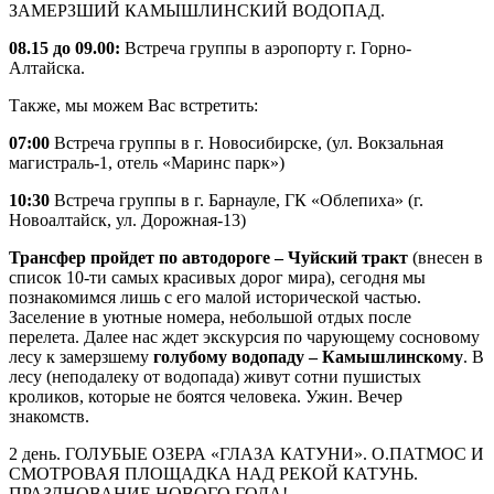
ЗАМЕРЗШИЙ КАМЫШЛИНСКИЙ ВОДОПАД.
08.15 до 09.00:
Встреча группы в аэропорту г. Горно-
Алтайска.
Также, мы можем Вас встретить:
07:00
Встреча группы в г. Новосибирске, (ул. Вокзальная
магистраль-1, отель «Маринс парк»)
10:30
Встреча группы в г. Барнауле, ГК «Облепиха» (г.
Новоалтайск, ул. Дорожная-13)
Трансфер пройдет по автодороге – Чуйский тракт
(внесен в
список 10-ти самых красивых дорог мира), сегодня мы
познакомимся лишь с его малой исторической частью.
Заселение в уютные номера, небольшой отдых после
перелета. Далее нас ждет экскурсия по чарующему сосновому
лесу к замерзшему
голубому водопаду – Камышлинскому
. В
лесу (неподалеку от водопада) живут сотни пушистых
кроликов, которые не боятся человека. Ужин. Вечер
знакомств.
2 день. ГОЛУБЫЕ ОЗЕРА «ГЛАЗА КАТУНИ». О.ПАТМОС И
СМОТРОВАЯ ПЛОЩАДКА НАД РЕКОЙ КАТУНЬ.
ПРАЗДНОВАНИЕ НОВОГО ГОДА!