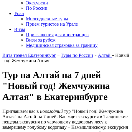
Экскурсии
По России
Урал
Многодневные туры
Прием туристов на Урале
Визы
Приглашения для иностранцев
Визы за рубеж
Медицинская страховка за границу
Вита трэвел Екатеринбург
»
Туры по России
»
Алтай
» Новый
год! Жемчужина Алтая
Тур на Алтай на 7 дней
"Новый год! Жемчужина
Алтая" в Екатеринбурге
Приглашаем вас в
новогодний
тур "Новый год! Жемчужина
Алтая" на Алтай на 7 дней. Вас ждет экскурсия в Талдинские
пещеры,экскурсия по чарующему кедровому лесу к
замерзшему голубому водопаду – Камышлинскому, экскурсия