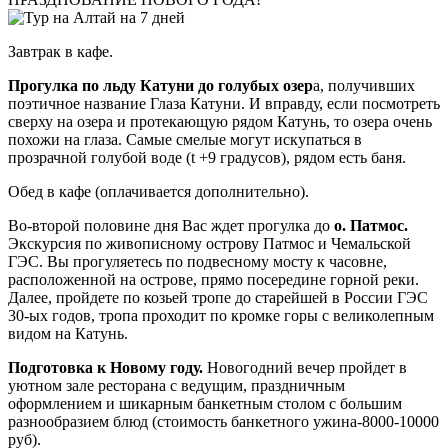
Завтрак в кафе.
Прогулка по льду Катуни до голубых озер
а, получивших
поэтичное название Глаза Катуни. И вправду, если посмотреть
сверху на озера и протекающую рядом Катунь, то озера очень
похожи на глаза. Самые смелые могут искупаться в
прозрачной голубой воде (t +9 градусов), рядом есть баня.
Обед в кафе (оплачивается дополнительно).
Во-второй половине дня Вас ждет прогулка до
о. Патмос.
Экскурсия по живописному острову Патмос и Чемальской
ГЭС. Вы прогуляетесь по подвесному мосту к часовне,
расположенной на острове, прямо посередине горной реки.
Далее, пройдете по козьей тропе до старейшей в России ГЭС
30-ых годов, тропа проходит по кромке горы с великолепным
видом на Катунь.
Подготовка к Новому году.
Новогодний вечер пройдет в
уютном зале ресторана с ведущим, праздничным
оформлением и шикарным банкетным столом с большим
разнообразием блюд (стоимость банкетного ужина-8000-10000
руб).