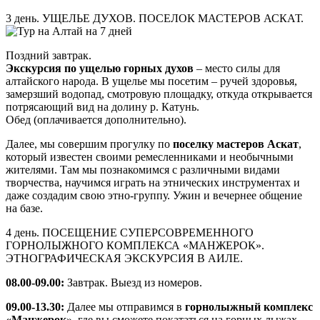
3 день. УЩЕЛЬЕ ДУХОВ. ПОСЕЛОК МАСТЕРОВ АСКАТ.
Поздний завтрак.
Экскурсия по ущелью горных духов
– место силы для
алтайского народа. В ущелье мы посетим – ручей здоровья,
замерзший водопад, смотровую площадку, откуда открывается
потрясающий вид на долину р. Катунь.
Обед (оплачивается дополнительно).
Далее, мы совершим прогулку по
поселку мастеров Аскат
,
который известен своими ремесленниками и необычными
жителями. Там мы познакомимся с различными видами
творчества, научимся играть на этнических инструментах и
даже создадим свою этно-группу. Ужин и вечернее общение
на базе.
4 день. ПОСЕЩЕНИЕ СУПЕРСОВРЕМЕННОГО
ГОРНОЛЫЖНОГО КОМПЛЕКСА «МАНЖЕРОК».
ЭТНОГРАФИЧЕСКАЯ ЭКСКУРСИЯ В АИЛЕ.
08.00-09.00:
Завтрак. Выезд из номеров.
09.00-13.30:
Далее мы отправимся в
горнолыжный комплекс
«Манжерок
», где вы сможете покататься на горных лыжах,