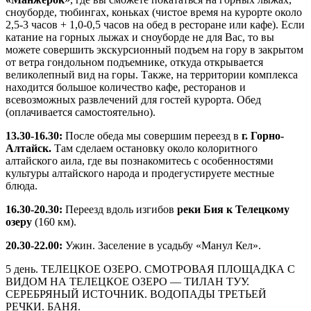
сноуборде, тюбингах, коньках (чистое время на курорте около
2,5-3 часов + 1,0-0,5 часов на обед в ресторане или кафе). Если
катание на горных лыжах и сноуборде не для Вас, то вы
можете совершить экскурсионный подъем на гору в закрытом
от ветра гондольном подъемнике, откуда открывается
великолепный вид на горы. Также, на территории комплекса
находится большое количество кафе, ресторанов и
всевозможных развлечений для гостей курорта. Обед
(оплачивается самостоятельно).
13.30-16.30:
После обеда мы совершим переезд в
г. Горно-
Алтайск.
Там сделаем остановку около колоритного
алтайского аила, где вы познакомитесь с особенностями
культуры алтайского народа и продегустируете местные
блюда.
16.30-20.30:
Переезд вдоль изгибов
реки Бия к Телецкому
озеру
(160 км).
20.30-22.00:
Ужин. Заселение в усадьбу «Манул Кел».
5 день. ТЕЛЕЦКОЕ ОЗЕРО. СМОТРОВАЯ ПЛОЩАДКА С
ВИДОМ НА ТЕЛЕЦКОЕ ОЗЕРО — ТИЛАН ТУУ.
СЕРЕБРЯНЫЙ ИСТОЧНИК. ВОДОПАДЫ ТРЕТЬЕЙ
РЕЧКИ. БАНЯ.