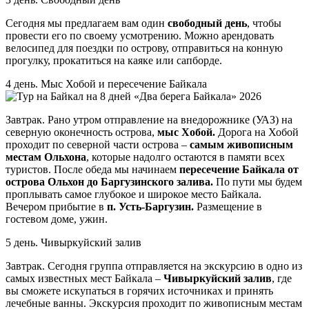
Сегодня мы предлагаем вам один
свободный день
, чтобы
провести его по своему усмотрению. Можно арендовать
велосипед для поездки по острову, отправиться на конную
прогулку, прокатиться на каяке или сапборде.
4 день. Мыс Хобой и пересечение Байкала
Завтрак. Рано утром отправление на внедорожнике (УАЗ) на
северную оконечность острова,
мыс Хобой.
Дорога на Хобой
проходит по северной части острова –
самым живописным
местам Ольхона
, которые надолго остаются в памяти всех
туристов. После обеда мы начинаем
пересечение Байкала от
острова Ольхон до Баргузинского залива.
По пути мы будем
проплывать самое глубокое и широкое место Байкала.
Вечером прибытие в
п. Усть-Баргузин.
Размещение в
гостевом доме, ужин.
5 день. Чивыркуйский залив
Завтрак. Сегодня группа отправляется на экскурсию в одно из
самых известных мест Байкала –
Чивыркуйский залив
, где
вы сможете искупаться в горячих источниках и принять
лечебные ванны. Экскурсия проходит по живописным местам