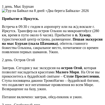
1 день. Мыс Бурхан
Прибытие в Иркутск.
Встреча в 09:30 с гидом в аэропорту или на ж/д вокзале г.
Иркутск. Трансфер на остров Ольхон на микроавтобусе (280
км, время в пути около 6 часов). Прибытие в
п. Хужир
,
туристический центр острова, размещение.
Пешая экскурсия
на мыс Бурхан (скала Шаманка)
, обитель главного
божества Ольхона, сакральное место, почитаемое со времен
появления первых шаманов. Ужин.
2 день. Остров Огой
Завтрак. Сегодня у вас экскурсия на
остров Огой
, которая
позволит насладиться красотами
Малого Моря
. На Огое вы
прикоснетесь к буддийской святыне –
Ступе Просветления.
Ступа посвящена дакини ТромоНагмо – буддийской богине,
что подавляет все негативные проявления во всем Мире.
Возвращение на базу, ужин.
Питание включено: завтрак, обед-пикник и ужин.
3 день. Свободный день