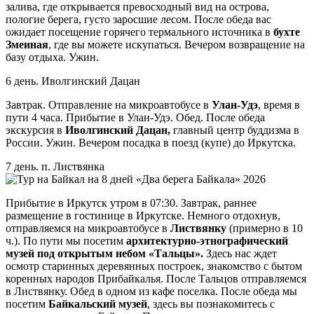
залива, где открывается превосходный вид на острова,
пологие берега, густо заросшие лесом. После обеда вас
ожидает посещение горячего термального источника в
бухте
Змеиная
, где вы можете искупаться. Вечером возвращение на
базу отдыха. Ужин.
6 день. Иволгинский Дацан
Завтрак. Отправление на микроавтобусе в
Улан-Удэ
, время в
пути 4 часа. Прибытие в Улан-Удэ. Обед. После обеда
экскурсия в
Иволгинский Дацан,
главный центр буддизма в
России. Ужин. Вечером посадка в поезд (купе) до Иркутска.
7 день. п. Листвянка
Прибытие в Иркутск утром в 07:30. Завтрак, раннее
размещение в гостинице в Иркутске. Немного отдохнув,
отправляемся на микроавтобусе в
Листвянку
(примерно в 10
ч.). По пути мы посетим
архитектурно-этнографический
музей под открытым небом
«Тальцы».
Здесь нас ждет
осмотр старинных деревянных построек, знакомство с бытом
коренных народов Прибайкалья. После Тальцов отправляемся
в Листвянку. Обед в одном из кафе поселка. После обеда мы
посетим
Байкальский музей
, здесь вы познакомитесь с