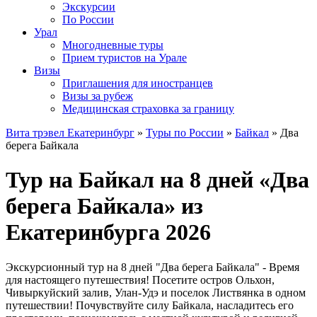
Экскурсии
По России
Урал
Многодневные туры
Прием туристов на Урале
Визы
Приглашения для иностранцев
Визы за рубеж
Медицинская страховка за границу
Вита трэвел Екатеринбург
»
Туры по России
»
Байкал
» Два
берега Байкала
Тур на Байкал на 8 дней «Два
берега Байкала» из
Екатеринбурга 2026
Экскурсионный тур на 8 дней "Два берега Байкала" - Время
для настоящего путешествия! Посетите остров Ольхон,
Чивыркуйский залив, Улан-Удэ и поселок Листвянка в одном
путешествии! Почувствуйте силу Байкала, насладитесь его