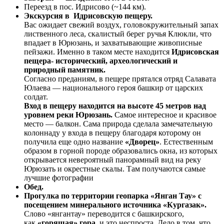
Переезд в пос. Идрисово (~144 км).
Экскурсия в Идрисовскую пещеру.
Вас ожидает свежий воздух, головокружительный запах
лиственного леса, скалистый берег ручья Клюкли, что
впадает в Юрюзань, и захватывающие живописные
пейзажи. Именно в таком месте находится
Идрисовская
пещера- исторический, археологический и
природный памятник.
Согласно преданиям, в пещере прятался отряд Салавата
Юлаева — национального героя башкир от царских
солдат.
Вход в пещеру находится на высоте 45 метров над
уровнем реки Юрюзань.
Самое интересное и красивое
место — балкон. Сама природа сделала замечательную
колоннаду у входа в пещеру благодаря которому он
получила еще одно название
«Дворец»
. Естественным
образом в горной породе образовались окна, из которых
открывается невероятный панорамный вид на реку
Юрюзать и окрестные скалы. Там получаются самые
лучшие фотографии
Обед.
Прогулка по территории геопарка «Янган Тау» с
посещением минерального источника «Кургазак».
Слово «янгантау» переводится с башкирского,
как
«горящая» гора
, и это неспроста. Дело в том, что