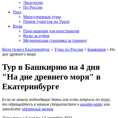
Экскурсии
По России
Урал
Многодневные туры
Прием туристов на Урале
Визы
Приглашения для иностранцев
Визы за рубеж
Медицинская страховка за границу
Вита трэвел Екатеринбург
»
Туры по России
»
Башкирия
» На
дне древнего моря
Тур в Башкирию на 4 дня
"На дне древнего моря" в
Екатеринбурге
Если не нашли подходящие даты или есть вопросы по туру,
то обращайтесь к нашим специалистам в
онлайн-чате
или
закажите
обратный звонок
Даты тура: с 6 мая по 14 сентября 2023