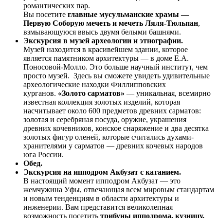
романтических пар.
Вы посетите
главные мусульманские храмы —
Первую Соборую мечеть и мечеть Ляля-Тюльпан
,
взмывающуюся ввысь двумя белыми башнями.
Экскурсия в музей археологии и этнографии.
Музей находится в красивейшем здании, которое
является памятником архитектуры — в доме Е.А.
Поносовой-Молло. Это больше научный институт, чем
просто музей. Здесь вы сможете увидеть удивительные
археологические находки Филлипповских
курганов.
«Золото сарматов»
— уникальная, всемирно
известная коллекция золотых изделий, которая
насчитывает около 600 предметов древних сарматов:
золотая и серебряная посуда, оружие, украшения
древних кочевников, конское снаряжение и два десятка
золотых фигур оленей, которые считались духами-
хранителями у сарматов — древних кочевых народов
юга России.
Обед.
Экскурсия на ипподром Акбузат с катанием.
В настоящий момент ипподром Акбузат — это
жемчужина Уфы, отвечающая всем мировым стандартам
и новым тенденциям в области архитектуры и
инженерии. Вам представится великолепная
возможность посетить
трибуны ипподрома, кузницу,