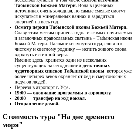
Табынской Божьей Матери
. Вода в целебных
источниках очень холодная, но самые смелые смогут
искупаться в минеральных ваннах и зарядиться
энергией на весь год.
Осмотр церкви Табынской иконы Божьей Матери.
Славу этим местам принесла одна из самых почитаемых
и загадочных православных святынь – Табынская икона
Божьей Матери. Паломники тянутся сюда, словно к
чистому и светлому роднику ― испить живого слова,
вдохнуть истинной веры.
Именно здесь хранится один из нескольких
существующих на сегодняшний день
точных
чудотворных списков Табынской иконы
, которая уже
более четырех веков охраняет от бед и смертоносных
недугов людей.
Переезд в аэропорт г. Уфа.
19:00 — окончание программы в аэропорту.
20:00 — трансфер на ж/д вокзал.
Отправление домой.
Стоимость тура "На дне древнего
моря"