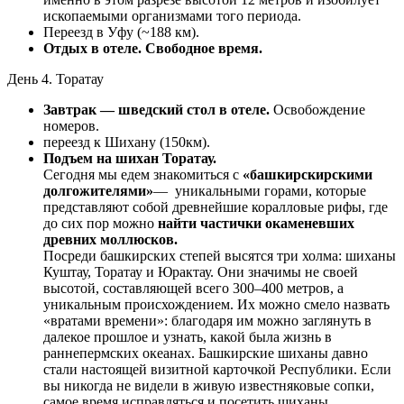
ископаемыми организмами того периода.
Переезд в Уфу (~188 км).
Отдых в отеле. Свободное время.
День 4. Торатау
Завтрак — шведский стол в отеле.
Освобождение
номеров.
переезд к Шихану (150км).
Подъем на шихан Торатау.
Сегодня мы едем знакомиться с
«башкирскирскими
долгожителями»
— уникальными горами, которые
представляют собой древнейшие коралловые рифы, где
до сих пор можно
найти частички окаменевших
древних моллюсков.
Посреди башкирских степей высятся три холма: шиханы
Куштау, Торатау и Юрактау. Они значимы не своей
высотой, составляющей всего 300–400 метров, а
уникальным происхождением. Их можно смело назвать
«вратами времени»: благодаря им можно заглянуть в
далекое прошлое и узнать, какой была жизнь в
раннепермских океанах. Башкирские шиханы давно
стали настоящей визитной карточкой Республики. Если
вы никогда не видели в живую известняковые сопки,
самое время исправляться и посетить шиханы.