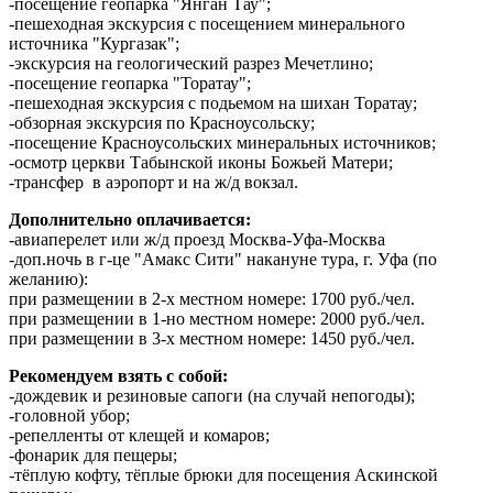
-посещение геопарка "Янган Тау";
-пешеходная экскурсия с посещением минерального
источника "Кургазак";
-экскурсия на геологический разрез Мечетлино;
-посещение геопарка "Торатау";
-пешеходная экскурсия с подьемом на шихан Торатау;
-обзорная экскурсия по Красноусольску;
-посещение Красноусольских минеральных источников;
-осмотр церкви Табынской иконы Божьей Матери;
-трансфер в аэропорт и на ж/д вокзал.
Дополнительно оплачивается:
-авиаперелет или ж/д проезд Москва-Уфа-Москва
-доп.ночь в г-це "Амакс Сити" накануне тура, г. Уфа (по
желанию):
при размещении в 2-х местном номере: 1700 руб./чел.
при размещении в 1-но местном номере: 2000 руб./чел.
при размещении в 3-х местном номере: 1450 руб./чел.
Рекомендуем взять с собой:
-дождевик и резиновые сапоги (на случай непогоды);
-головной убор;
-репелленты от клещей и комаров;
-фонарик для пещеры;
-тёплую кофту, тёплые брюки для посещения Аскинской