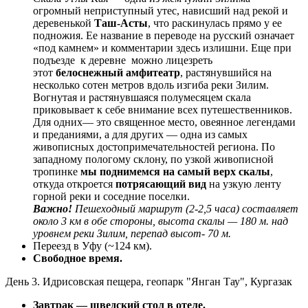
огромный неприступный утес, нависший над рекой и
деревенькой
Таш-Асты
, что раскинулась прямо у ее
подножия. Ее название в переводе на русский означает
«под камнем» и комментарии здесь излишни. Еще при
подъезде к деревне можно лицезреть
этот
белоснежный амфитеатр
, растянувшийся на
несколько сотен метров вдоль изгиба реки Зилим.
Вогнутая и растянувшаяся полумесяцем скала
приковывает к себе внимание всех путешественников.
Для одних— это священное место, овеянное легендами
и преданиями, а для других — одна из самых
живописных достопримечательностей региона. По
западному пологому склону, по узкой живописной
тропинке
мы поднимемся на самый верх скалы
,
откуда откроется
потрясающий вид
на узкую ленту
горной реки и соседние поселки.
Важно!
Пешеходный маршрут (2-2,5 часа) составляет
около 3 км в обе стороны, высота скалы — 180 м. над
уровнем реки Зилим, перепад высот- 70 м.
Переезд в Уфу (~124 км).
Свободное время.
День 3. Идрисовская пещера, геопарк "Янган Тау", Кургазак
Завтрак — шведский стол в отеле.