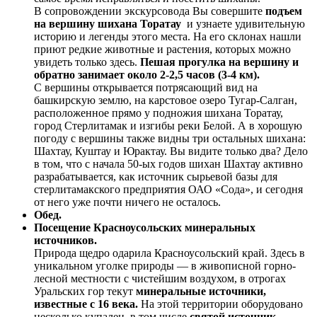
В сопровождении экскурсовода Вы совершите
подъем
на вершину шихана Торатау
и узнаете удивительную
историю и легенды этого места. На его склонах нашли
приют редкие животные и растения, которых можно
увидеть только здесь.
Пешая прогулка на вершину и
обратно занимает около 2-2,5 часов (3-4 км).
С вершины открывается потрясающий вид на
башкирскую землю, на карстовое озеро Тугар-Салган,
расположенное прямо у подножия шихана Торатау,
город Стерлитамак и изгибы реки Белой. А в хорошую
погоду с вершины также видны три остальных шихана:
Шахтау, Куштау и Юрактау. Вы видите только два? Дело
в том, что с начала 50-ых годов шихан Шахтау активно
разрабатывается, как источник сырьевой базы для
стерлитамакского предприятия ОАО «Сода», и сегодня
от него уже почти ничего не осталось.
Обед.
Посещение Красноусольских минеральных
источников.
Природа щедро одарила Красноусольский край. Здесь в
уникальном уголке природы — в живописной горно-
лесной местности с чистейшим воздухом, в отрогах
Уральских гор текут
минеральные источники,
известные с 16 века.
На этой территории оборудовано
несколько купален, в том числе
святой источник