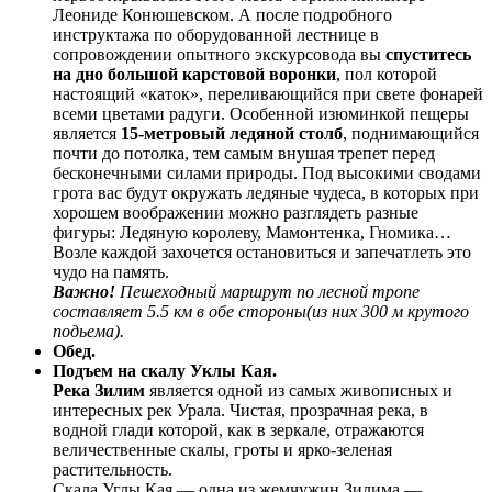
Леониде Конюшевском. А после подробного
инструктажа по оборудованной лестнице в
сопровождении опытного экскурсовода вы
спуститесь
на дно большой карстовой воронки
, пол которой
настоящий «каток», переливающийся при свете фонарей
всеми цветами радуги. Особенной изюминкой пещеры
является
15-метровый ледяной столб
, поднимающийся
почти до потолка, тем самым внушая трепет перед
бесконечными силами природы. Под высокими сводами
грота вас будут окружать ледяные чудеса, в которых при
хорошем воображении можно разглядеть разные
фигуры: Ледяную королеву, Мамонтенка, Гномика…
Возле каждой захочется остановиться и запечатлеть это
чудо на память.
Важно!
Пешеходный маршрут по лесной тропе
составляет 5.5 км в обе стороны(из них 300 м крутого
подьема).
Обед.
Подъем на скалу Уклы Кая.
Река Зилим
является одной из самых живописных и
интересных рек Урала. Чистая, прозрачная река, в
водной глади которой, как в зеркале, отражаются
величественные скалы, гроты и ярко-зеленая
растительность.
Скала Углы Кая — одна из жемчужин Зилима —