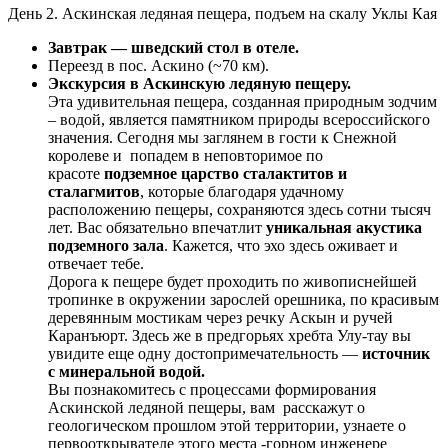
День 2. Аскинская ледяная пещера, подъем на скалу Уклы Кая
Завтрак — шведский стол в отеле.
Переезд в пос. Аскино (~70 км).
Экскурсия в Аскинскую ледяную пещеру.
Эта удивительная пещера, созданная природным зодчим
– водой, является памятником природы всероссийского
значения. Сегодня мы заглянем в гости к Снежной
королеве и попадем в неповторимое по
красоте
подземное царство сталактитов и
сталагмитов
, которые благодаря удачному
расположению пещеры, сохраняются здесь сотни тысяч
лет. Вас обязательно впечатлит
уникальная акустика
подземного зала
. Кажется, что эхо здесь оживает и
отвечает тебе.
Дорога к пещере будет проходить по живописнейшей
тропинке в окружении зарослей орешника, по красивым
деревянным мостикам через речку Аскын и ручей
Каранъюрт. Здесь же в предгорьях хребта Улу-тау вы
увидите еще одну достопримечательность —
источник
с минеральной водой.
Вы познакомитесь с процессами формирования
Аскинской ледяной пещеры, вам расскажут о
геологическом прошлом этой территории, узнаете о
первооткрывателе этого места -горном инженере