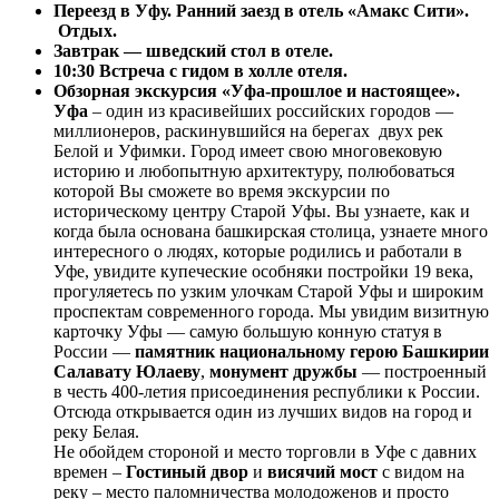
Переезд в Уфу. Ранний заезд в отель «Амакс Сити».
Отдых.
Завтрак — шведский стол в отеле.
10:30 Встреча с гидом в холле отеля.
Обзорная экскурсия «Уфа-прошлое и настоящее».
Уфа
– один из красивейших российских городов —
миллионеров, раскинувшийся на берегах двух рек
Белой и Уфимки. Город имеет свою многовековую
историю и любопытную архитектуру, полюбоваться
которой Вы сможете во время экскурсии по
историческому центру Старой Уфы. Вы узнаете, как и
когда была основана башкирская столица, узнаете много
интересного о людях, которые родились и работали в
Уфе, увидите купеческие особняки постройки 19 века,
прогуляетесь по узким улочкам Старой Уфы и широким
проспектам современного города. Мы увидим визитную
карточку Уфы — самую большую конную статуя в
России —
памятник национальному герою Башкирии
Салавату Юлаеву
,
монумент дружбы
— построенный
в честь 400-летия присоединения республики к России.
Отсюда открывается один из лучших видов на город и
реку Белая.
Не обойдем стороной и место торговли в Уфе с давних
времен –
Гостиный двор
и
висячий мост
с видом на
реку – место паломничества молодоженов и просто