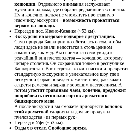
конюшни
. Отдельного внимания заслуживает
музей ипподрома, где собраны редчайшие экспонаты.
Ну и конечно, нельзя не упомянуть про главную
изюминку экскурсии –
возможность прокатиться
верхом на лошади.
Переезд в пос. Ивано-Казанка (~53 км).
Экскурсия на медовое подворье с дегустацией.
Сама природа Башкирии позаботилась о том, чтобы
люди здесь не знали недостатка в столь ценном
лакомстве, как мёд. Вы своими глазами увидите
редчайший вид пчеловодства — колодное, которому
четыре столетия. Он сохранился только в республике
Башкортостан. Вас встретит хозяин пасеки и превратит
стандартную экскурсию в увлекательное шоу, где в
нескучной форме поведает о жизни пчел, расскажет
секреты ремесла и зарядит хорошим настроением. А
потом
угостит травяным чаем, конечно, предложит
попробовать несколько сортов ароматного
башкирского меда.
А после экскурсии вы сможете приобрести
бочонок
этой ароматной сладости
и другие продукты
пчеловодства «из первых рук».
Переезд в Уфу (~53 км).
Отдых в отеле. Свободное время.