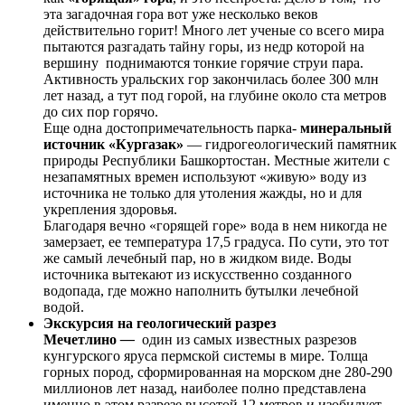
эта загадочная гора вот уже несколько веков
действительно горит! Много лет ученые со всего мира
пытаются разгадать тайну горы, из недр которой на
вершину поднимаются тонкие горячие струи пара.
Активность уральских гор закончилась более 300 млн
лет назад, а тут под горой, на глубине около ста метров
до сих пор горячо.
Еще одна достопримечательность парка-
минеральный
источник «Кургазак»
— гидрогеологический памятник
природы Республики Башкортостан. Местные жители с
незапамятных времен используют «живую» воду из
источника не только для утоления жажды, но и для
укрепления здоровья.
Благодаря вечно «горящей горе» вода в нем никогда не
замерзает, ее температура 17,5 градуса. По сути, это тот
же самый лечебный пар, но в жидком виде. Воды
источника вытекают из искусственно созданного
водопада, где можно наполнить бутылки лечебной
водой.
Экскурсия на геологический разрез
Мечетлино
—
один из самых известных разрезов
кунгурского яруса пермской системы в мире. Толща
горных пород, сформированная на морском дне 280-290
миллионов лет назад, наиболее полно представлена
именно в этом разрезе высотой 12 метров и изобилует