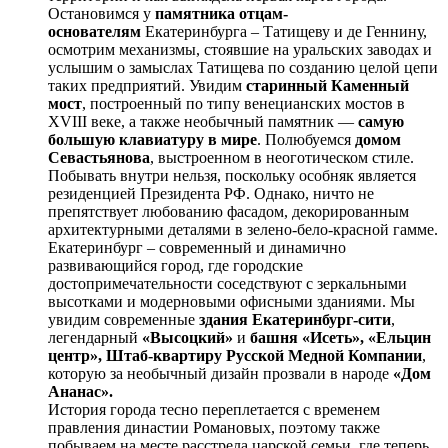
Остановимся у
памятника отцам-
основателям
Екатеринбурга – Татищеву и де Геннину,
осмотрим механизмы, стоявшие на уральских заводах и
услышим о замыслах Татищева по созданию целой цепи
таких предприятий. Увидим
старинный Каменный
мост
, построенный по типу венецианских мостов в
XVIII веке, а также необычный памятник —
самую
большую клавиатуру в мире
. Полюбуемся
домом
Севастьянова
, выстроенном в неоготическом стиле.
Побывать внутри нельзя, поскольку особняк является
резиденцией Президента РФ. Однако, ничто не
препятствует любованию фасадом, декорированным
архитектурными деталями в зелено-бело-красной гамме.
Екатеринбург – современный и динамично
развивающийся город, где городские
достопримечательности соседствуют с зеркальными
высотками и модерновыми офисными зданиями. Мы
увидим современные
здания Екатеринбург-сити
,
легендарный
«Высоцкий»
и
башня «Исеть», «Ельцин
центр», Штаб-квартиру Русской Медной Компании
,
которую за необычный дизайн прозвали в народе
«Дом
Ананас».
История города тесно переплетается с временем
правления династии Романовых, поэтому также
побываем на месте расстрела царской семьи, где теперь