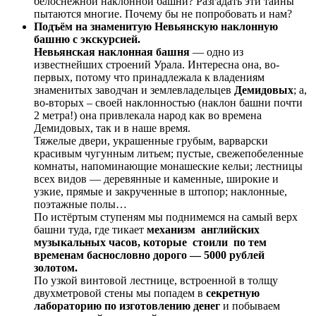
белоснежной наклонной башни? Разгадать эти тайны
пытаются многие. Почему бы не попробовать и нам?
Подъём на знаменитую Невьянскую наклонную
башню с экскурсией.
Невьянская наклонная башня
— одно из
известнейших строений Урала. Интересна она, во-
первых, потому что принадлежала к владениям
знаменитых заводчан и землевладельцев
Демидовых
; а,
во-вторых – своей наклонностью (наклон башни почти
2 метра!) она привлекала народ как во времена
Демидовых, так и в наше время.
Тяжелые двери, украшенные грубым, варварски
красивым чугунным литьем; пустые, свежепобеленные
комнаты, напоминающие монашеские кельи; лестницы
всех видов — деревянные и каменные, широкие и
узкие, прямые и закрученные в штопор; наклонные,
поэтажные полы…
По истёртым ступеням мы поднимемся на самый верх
башни туда, где тикает
механизм
английских
музыкальных часов, которые стоили по тем
временам баснословно дорого — 5000 рублей
золотом.
По узкой винтовой лестнице, встроенной в толщу
двухметровой стены мы попадем в
секретную
лабораторию по изготовлению денег
и побываем