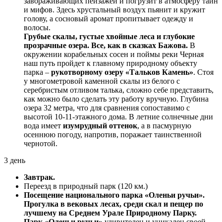
завораживающих пейзажей и погрузит в атмосферу тайн
и мифов. Здесь хрустальный воздух пьянит и кружит
голову, а сосновый аромат пропитывает одежду и
волосы.
Грубые скалы, густые хвойные леса и глубокие
прозрачные озера. Все, как в сказках Бажова.
В
окружении корабельных сосен и поймы реки Черная
наш путь пройдет к главному природному объекту
парка –
рукотворному озеру «Тальков Камень»
. Стоя
у многометровой каменной скалы из белого с
серебристым отливом талька, сложно себе представить,
как можно было сделать эту работу вручную. Глубина
озера 32 метра, что для сравнения сопоставимо с
высотой 10-11-этажного дома. В летние солнечные дни
вода имеет
изумрудный оттенок
, а в пасмурную
осеннюю погоду, напротив, поражает таинственной
чернотой.
3 день
Завтрак.
Переезд в природный парк (120 км.)
Посещение национального парка «Оленьи ручьи».
Прогулка в вековых лесах, среди скал и пещер по
лучшему на Среднем Урале Природному Парку.
Парк «Оленьи ручьи»
удивителен и уникален своей