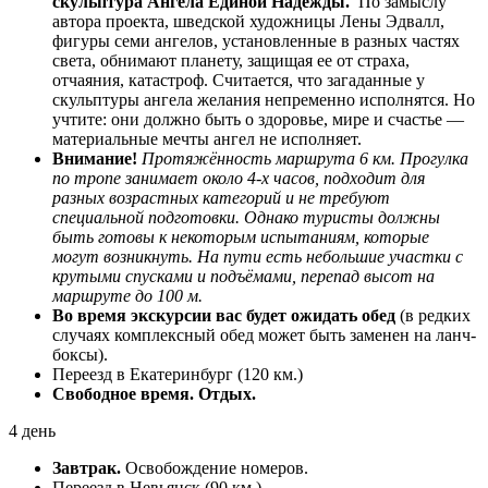
скульптура Ангела Единой Надежды.
По замыслу
автора проекта, шведской художницы Лены Эдвалл,
фигуры семи ангелов, установленные в разных частях
света, обнимают планету, защищая ее от страха,
отчаяния, катастроф. Считается, что загаданные у
скульптуры ангела желания непременно исполнятся. Но
учтите: они должно быть о здоровье, мире и счастье —
материальные мечты ангел не исполняет.
Внимание!
Протяжённость маршрута 6 км. Прогулка
по тропе занимает около 4-х часов, подходит для
разных возрастных категорий и не требуют
специальной подготовки. Однако туристы должны
быть готовы к некоторым испытаниям, которые
могут возникнуть. На пути есть небольшие участки с
крутыми спусками и подъёмами, перепад высот на
маршруте до 100 м.
Во время экскурсии вас будет ожидать обед
(в редких
случаях комплексный обед может быть заменен на ланч-
боксы).
Переезд в Екатеринбург (120 км.)
Свободное время. Отдых.
4 день
Завтрак.
Освобождение номеров.
Переезд в Невьянск (90 км.)