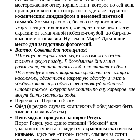
месторождение огнеупорных глин, которое по сей день
приводит в восторг фотографов и удивляет туристов
к
осмическим ландшафтом и неземной цветовой
гаммой.
Холмы красного, белого и черного цвета,
узоры трещин под ногами, озера, непривычной глазу
окраски: от заманчивой небесно-голубой, до багряно-
красной и оранжевой. Ну чем не Марс?
Идеальное
место для загадочных фотосессий.
Важно! Советы для посещения!
*Посещение «уральского марса» возможно будет
только в сухую погоду. В дождливые дни глина
размокает, становится вязкой и прилипает к обуви.
*Рекомендуем взять защитные средства от солнца и
насекомых, одеваться в закрытую одежду и иметь
удобную закрытую обувь с нескользящей подошвой.
Стоит также аккуратнее ходить по дну карьеров, где
могут быть скопления воды.
Переезд в с. Перебор (65 км.)
Обед
(в редких случаях комплексный обед может быть
заменен на ланч-боксы).
Пешеходная прогулка на порог Ревун.
Порог Ревун, уже давно ставший “Меккой” для
уральского туриста, находится в
красивом скалистом
каньоне.
Здесь рев «тихой» Исети, слышен за сотни
метров, река несётся с невероятной скоростью, клокочет