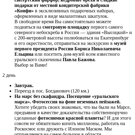
подарки от местной кондитерской фабрики
«Конфи»
в эксклюзивных подарочных наборах,
оформленных в виде малахитовых шкатулок.
В свободное время Вы самостоятельно можете
подняться на
смотровую площадку
первого самого
северного небоскреба в России — здания «Высоцкий» и
с 200-метровой высоты полюбоваться на Екатеринбург
и его окрестности, отправиться на экскурсию в
музей
первого президента России Бориса Николаевича
Ельцина
или посетить дом-музей всем известного
уральского сказочника
Павла Бажова
.
Выбор за Вами!
2 день
Завтрак.
Переезд в пос. Богданович (120 км.)
На марс без скафандра. Посещение «уральского
марса». Фотосессия на фоне неземных пейзажей.
Хотите убедить своих знакомых, что вы были на Марсе,
предъявив в качестве доказательства собственноручно
сделанные
фотоснимки красной планеты
? И для этого
совсем не обязательно копить миллионы, работать на
Роскосмос или дружить с Илоном Маском. Мы
отправляемся на самое большое в области