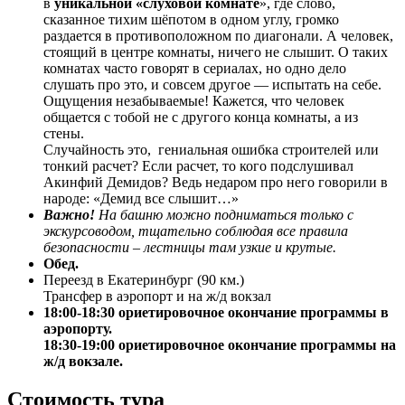
в
уникальной «слуховой комнате
», где слово,
сказанное тихим шёпотом в одном углу, громко
раздается в противоположном по диагонали. А человек,
стоящий в центре комнаты, ничего не слышит. О таких
комнатах часто говорят в сериалах, но одно дело
слушать про это, и совсем другое — испытать на себе.
Ощущения незабываемые! Кажется, что человек
общается с тобой не с другого конца комнаты, а из
стены.
Случайность это, гениальная ошибка строителей или
тонкий расчет? Если расчет, то кого подслушивал
Акинфий Демидов? Ведь недаром про него говорили в
народе: «Демид все слышит…»
Важно!
На башню можно подниматься только с
экскурсоводом, тщательно соблюдая все правила
безопасности – лестницы там узкие и крутые.
Обед.
Переезд в Екатеринбург (90 км.)
Трансфер в аэропорт и на ж/д вокзал
18:00-18:30 ориетировочное окончание программы в
аэропорту.
18:30-19:00 ориетировочное окончание программы на
ж/д вокзале.
Стоимость тура