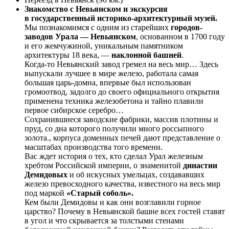
Знакомство с Невьянском и экскурсия
в
государственный историко-архитектурный музей.
Мы познакомимся с одним из старейших
городов-
заводов Урала — Невьянском
, основанном в 1700 году
и его жемчужиной, уникальным памятником
архитектуры 18 века, —
наклонной башней
.
Когда-то Невьянский завод гремел на весь мир… Здесь
выпускали лучшее в мире железо, работала самая
большая царь-домна, впервые был использован
громоотвод, задолго до своего официального открытия
применена техника железобетона и тайно плавили
первое сибирское серебро…
Сохранившиеся заводские фабрики, массив плотины и
пруд, со дна которого получили много россыпного
золота., корпуса доменных печей дают представление о
масштабах производства того времени.
Вас ждет история о тех, кто сделал Урал железным
хребтом Российской империи, о знаменитой
династии
Демидовых
и об искусных умельцах, создававших
железо превосходного качества, известного на весь мир
под маркой
«Старый соболь».
Кем были Демидовы и как они возглавили горное
царство? Почему в Невьянской башне всех гостей ставят
в угол и что скрывается за толстыми стенами