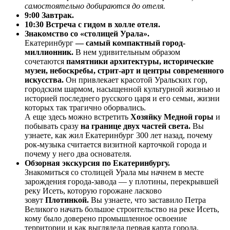
самостоятельно добираются до отеля.
9:00 Завтрак.
10:30 Встреча с гидом в холле отеля.
Знакомство со «столицей Урала».
Екатеринбург
— самый компактный город-
миллионник.
В нем удивительным образом
сочетаются
памятники архитектуры, исторические
музеи, небоскребы, стрит-арт и центры современного
искусства.
Он привлекает красотой Уральских гор,
городским шармом, насыщенной культурной жизнью и
историей последнего русского царя и его семьи, жизни
которых так трагично оборвались.
А еще здесь можно встретить
Хозяйку Медной горы
и
побывать сразу
на
границе двух частей света.
Вы
узнаете, как жил Екатеринбург 300 лет назад, почему
рок-музыка считается визитной карточкой города и
почему у него два основателя.
Обзорная экскурсия по Екатеринбургу.
Знакомиться со столицей Урала мы начнем в месте
зарождения города-завода — у плотины, перекрывшей
реку Исеть, которую горожане ласково
зовут
Плотинкой.
Вы узнаете, что заставило Петра
Великого начать большое строительство на реке Исеть,
кому было доверено промышленное освоение
территории и как выглядела первая карта города.