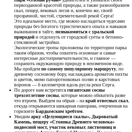
первозданной красотой природы, а также разнообразием
скал, пещер, вековых лесов и, конечно же, своей
прозрачной, чистой, стремительной рекой Серга!
Это идеальное место, где можно насладиться чудесами
природы без богатого туристического опыта и навыков
выживания в тайге,
познакомиться с уральской
природой
и отдохнуть от городской суеты и бетонно-
стеклянной застройки.
Экологические тропы проложены по территории парка
таким образом, чтобы охватить основные и самые
интересные достопримечательности, и главное —
сохранить окружающую природу в неизменном виде.
Мы пройдем
по самому популярному маршруту
, по
древнему сосновому бору, наслаждаясь ароматом пихты
и цветов, мимо папоротниковых полян и карстовых
воронок — 6 километров вдоль русла реки Серга.
По дороге нам встретятся
гигантские сосны
трехсотлетние сосны
, которые можно обхватить разве
что втроем. Выйдем на обрыв – на
край отвесных скал
,
откуда открываются шикарная панорама, очерченная на
горизонте
Бардымским хребтом
.
Увидим
арку «Целующиеся скалы», Дыроватый
Камень, пещеру «Стоянка Древнего человека»
подвесной мост, участок вековых лиственниц и