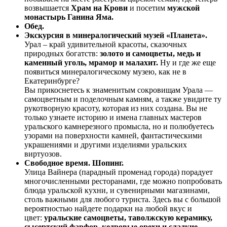
возвышается
Храм на Крови
и посетим
мужской
монастырь Ганина Яма.
Обед.
Экскурсия в минералогический музей «Планета».
Урал – край удивительной красоты, сказочных
природных богатств:
золото и самоцветы, медь и
каменный уголь, мрамор и малахит.
Ну и где же еще
появиться минералогическому музею, как не в
Екатеринбурге?
Вы прикоснетесь к знаменитым сокровищам Урала —
самоцветным и поделочным камням, а также увидите ту
рукотворную красоту, которая из них создана. Вы не
только узнаете историю и имена главных мастеров
уральского камнерезного промысла, но и полюбуетесь
узорами на поверхности камней, фантастическими
украшениями и другими изделиями уральских
виртуозов.
Свободное время. Шопинг.
Улица Вайнера (парадный променад города) порадует
многочисленными ресторанами, где можно попробовать
блюда уральской кухни, и сувенирными магазинами,
столь важными для любого туриста. Здесь вы с большой
вероятностью найдете подарки на любой вкус и
цвет:
уральские самоцветы, таволжскую керамику,
сысертский фарфор, кедровые орехи и сладкие