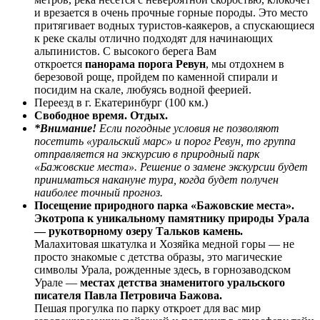
и врезается в очень прочные горные породы. Это место
притягивает водных туристов-каякеров, а спускающиеся
к реке скалы отлично подходят для начинающих
альпинистов. С высокого берега Вам
откроется
панорама порога Ревун
, мы отдохнем в
березовой роще, пройдем по каменной спирали и
посидим на скале, любуясь водной феерией.
Переезд в г. Екатеринбург (100 км.)
Свободное время. Отдых.
*Внимание!
Если погодные условия не позволяют
посетить «уральский марс» и порог Ревун, то группа
отправляется на экскурсию в природный парк
«Бажовские места». Решение о замене экскурсии будет
приниматься накануне тура, когда будет получен
наиболее точный прогноз.
Посещение природного парка «Бажовские места».
Экотропа к уникальному памятнику природы Урала
— рукотворному озеру Тальков камень.
Малахитовая шкатулка и Хозяйка медной горы — не
просто знакомые с детства образы, это магические
символы Урала, рожденные здесь, в горнозаводском
Урале —
местах детства знаменитого уральского
писателя Павла Петровича Бажова.
Пешая прогулка по парку откроет для вас мир