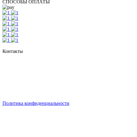
СПОСОБЫ ОПЛАТЫ
Контакты
г. Екатеринбург, ул. Шейнкмана, 111, 2 этаж
пн - пт: с 10:00 до 18:00
сб: по согласованию
Реестровый номер туроператора - РТО 022613
Политика конфиденциальности
© 2008-2024 - Администратор сайта ООО ТК "Вита трэвел",
ИНН 7452023824