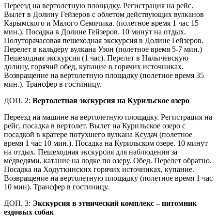
Переезд на вертолетную площадку. Регистрация на рейс.
Вылет в Долину Гейзеров с облетом действующих вулканов
Карымского и Малого Семячика. (полетное время 1 час 15
мин.). Посадка в Долине Гейзеров. 10 минут на отдых.
Полуторачасовая пешеходная экскурсия в Долине Гейзеров.
Перелет в кальдеру вулкана Узон (полетное время 5-7 мин.)
Пешеходная экскурсия (1 час). Перелет в Налычевскую
долину, горячий обед, купание в горячих источниках.
Возвращение на вертолетную площадку (полетное время 35
мин.). Трансфер в гостиницу.
ДОП. 2:
Вертолетная экскурсия на Курильское озеро
Переезд на машине на вертолетную площадку. Регистрация на
рейс, посадка в вертолет. Вылет на Курильское озеро с
посадкой в кратере потухшего вулкана Ксудач (полетное
время 1 час 10 мин.). Посадка на Курильском озере. 10 минут
на отдых. Пешеходная экскурсия для наблюдения за
медведями, катание на лодке по озеру. Обед. Перелет обратно.
Посадка на Ходуткинских горячих источниках, купание.
Возвращение на вертолетную площадку (полетное время 1 час
10 мин). Трансфер в гостиницу.
ДОП. 3:
Экскурсия в этнический комплекс – питомник
ездовых собак