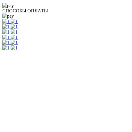
СПОСОБЫ ОПЛАТЫ
Контакты
г. Екатеринбург, ул. Шейнкмана, 111, 2 этаж
пн - пт: с 10:00 до 18:00
сб: по согласованию