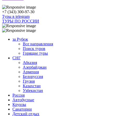
+7 (343) 300-97-30
Туры в telegram
ТУРЫ ПО РОССИИ
за Рубеж
Все направления
Поиск туров
Горящие туры
СНГ
Абхазия
Азербайджан
Армения
Белоруссия
Грузия
Казахстан
Узбекистан
Россия
Автобусные
Круизы
Санатории
Детский отдых