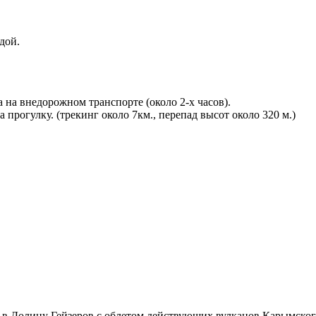
дой.
 на внедорожном транспорте (около 2-х часов).
прогулку. (трекинг около 7км., перепад высот около 320 м.)
 в Долину Гейзеров с облетом действующих вулканов Карымского