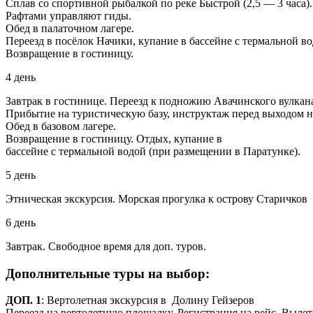
Сплав со спортивной рыбалкой по реке Быстрой (2,5 — 3 часа).
Рафтами управляют гиды.
Обед в палаточном лагере.
Переезд в посёлок Начики, купание в бассейне с термальной во
Возвращение в гостиницу.
4 день
Завтрак в гостинице. Переезд к подножию Авачинского вулкана
Прибытие на туристическую базу, инструктаж перед выходом на 
Обед в базовом лагере.
Возвращение в гостиницу. Отдых, купание в
бассейне с термальной водой (при размещении в Паратунке).
5 день
Этническая экскурсия. Морская прогулка к острову Старичков
6 день
Завтрак. Свободное время для доп. туров.
Дополнительные туры на выбор:
ДОП. 1
: Вертолетная экскурсия в Долину Гейзеров
Переезд на вертолетную площадку. Регистрация на рейс. Вылет