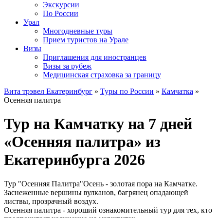
Экскурсии
По России
Урал
Многодневные туры
Прием туристов на Урале
Визы
Приглашения для иностранцев
Визы за рубеж
Медицинская страховка за границу
Вита трэвел Екатеринбург
»
Туры по России
»
Камчатка
»
Осенняя палитра
Тур на Камчатку на 7 дней
«Осенняя палитра» из
Екатеринбурга 2026
Тур "Осенняя Палитра"Осень - золотая пора на Камчатке.
Заснеженные вершины вулканов, багрянец опадающей
листвы, прозрачный воздух.
Осенняя палитра - хороший ознакомительный тур для тех, кто