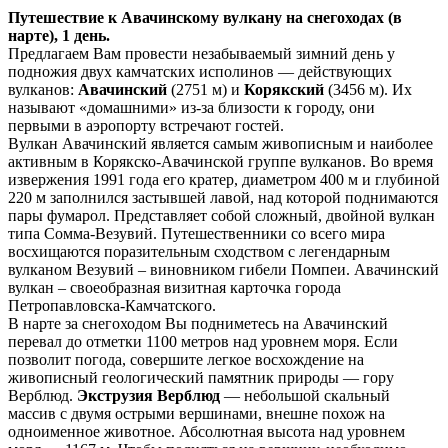
Путешествие к Авачинскому вулкану на снегоходах (в
нарте), 1 день.
Предлагаем Вам провести незабываемый зимний день у
подножия двух камчатских исполинов — действующих
вулканов:
Авачинский
(2751 м) и
Корякский
(3456 м). Их
называют «домашними» из-за близости к городу, они
первыми в аэропорту встречают гостей.
Вулкан Авачинский является самым живописным и наиболее
активным в Корякско-Авачинской группе вулканов. Во время
извержения 1991 года его кратер, диаметром 400 м и глубиной
220 м заполнился застывшей лавой, над которой поднимаются
пары фумарол. Представляет собой сложный, двойной вулкан
типа Сомма-Везувий. Путешественники со всего мира
восхищаются поразительным сходством с легендарным
вулканом Везувий – виновником гибели Помпеи. Авачинский
вулкан – своеобразная визитная карточка города
Петропавловска-Камчатского.
В нарте за снегоходом Вы подниметесь на Авачинский
перевал до отметки 1100 метров над уровнем моря. Если
позволит погода, совершите легкое восхождение на
живописный геологический памятник природы — гору
Верблюд.
Экструзия Верблюд
— небольшой скальный
массив с двумя острыми вершинами, внешне похож на
одноименное животное. Абсолютная высота над уровнем