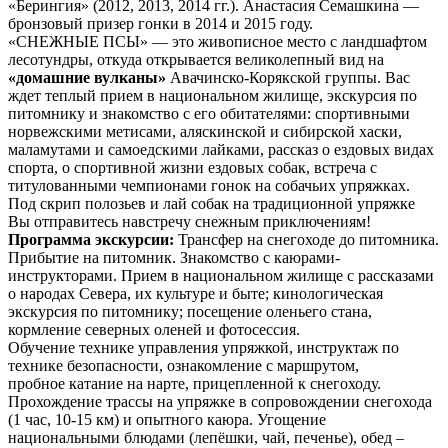
«Берингия» (2012, 2013, 2014 гг.). Анастасия Семашкина —
бронзовый призер гонки в 2014 и 2015 году.
«СНЕЖНЫЕ ПСЫ» — это живописное место с ландшафтом
лесотундры, откуда открывается великолепный вид на
«домашние вулканы»
Авачинско-Корякской группы. Вас
ждет теплый прием в национальном жилище, экскурсия по
питомнику и знакомство с его обитателями: спортивными
норвежскими метисами, аляскинской и сибирской хаски,
маламутами и самоедскими лайками, рассказ о ездовых видах
спорта, о спортивной жизни ездовых собак, встреча с
титулованными чемпионами гонок на собачьих упряжках.
Под скрип полозьев и лай собак на традиционной упряжке
Вы отправитесь навстречу снежным приключениям!
Программа экскурсии:
Трансфер на снегоходе до питомника.
Прибытие на питомник. Знакомство с каюрами-
инструкторами. Прием в национальном жилище с рассказами
о народах Севера, их культуре и быте; кинологическая
экскурсия по питомнику; посещение оленьего стана,
кормление северных оленей и фотосессия.
Обучение технике управления упряжкой, инструктаж по
технике безопасности, ознакомление с маршрутом,
пробное катание на нарте, прицепленной к снегоходу.
Прохождение трассы на упряжке в сопровождении снегохода
(1 час, 10-15 км) и опытного каюра. Угощение
национальными блюдами (лепёшки, чай, печенье), обед –