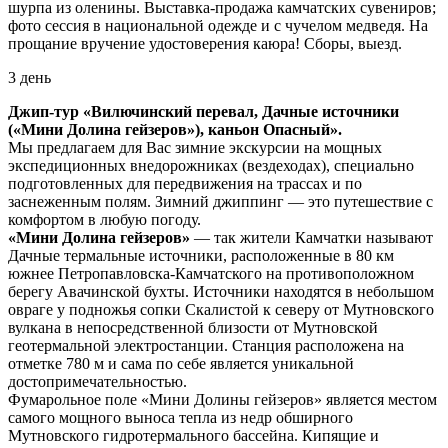
шурпа из оленины. Выставка-продажа камчатских сувениров;
фото сессия в национальной одежде и с чучелом медведя. На
прощание вручение удостоверения каюра! Сборы, выезд.
3 день
Джип-тур «Вилючинский перевал, Дачные источники
(«Мини Долина гейзеров»), каньон Опасный».
Мы предлагаем для Вас зимние экскурсии на мощных
экспедиционных внедорожниках (вездеходах), специально
подготовленных для передвижения на трассах и по
заснеженным полям. Зимний джиппинг — это путешествие с
комфортом в любую погоду.
«Мини Долина гейзеров»
— так жители Камчатки называют
Дачные термальные источники, расположенные в 80 км
южнее Петропавловска-Камчатского на противоположном
берегу Авачинской бухты. Источники находятся в небольшом
овраге у подножья сопки Скалистой к северу от Мутновского
вулкана в непосредственной близости от Мутновской
геотермальной электростанции. Станция расположена на
отметке 780 м и сама по себе является уникальной
достопримечательностью.
Фумарольное поле «Мини Долины гейзеров» является местом
самого мощного выноса тепла из недр обширного
Мутновского гидротермального бассейна. Кипящие и