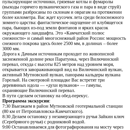
пульсирующие источники, грязевые котлы и фумаролы
(выходы горячего вулканического газа и пара в виде струй)
группами разбросаны по склонам и оврагам на протяжении
более километра. Вас ждет кусочек лета среди белоснежного
зимнего царства: фантастическое ощущение от клубящегося
пара, бьющих из-под земли фонтанов и ярких красок
окружающего ландшафта. Это «Камчатский полюс
снежности» и самый многоснежный район России: мощность
снежного покрова здесь более 2500 мм, в долинах – более
3000 мм.
Дорога к Дачным источникам проходит по живописной
заснеженной долине реки Паратунка, через Вилючинский
перевал, откуда с высоты 825 метров над уровнем моря,
открывается завораживающий вид на Вилючинский вулкан,
активный Мутновский вулкан, панорама кальдеры вулкана
Горелый. На смотровой площадке Вас встретят три
деревянных идола — «духи вулканов» — гамулы,
охраняющие Вилючинский перевал.
В пути сделаем остановку на обед-перекус.
Программа экскурсии
:
7:30 Выезжаем в район Мутновской геотермальной станции
(80 км от Петропавловска-Камчатского).
8:30 Делаем остановку у незамерзающего ручья Зайкин ключ
(Серебряного ручья) с родниковой водой.
9:00 Останавливаемся для фотографирования на мосту через