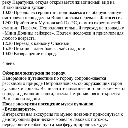
реку Паратунка, откуда открывается живописный вид на
Вилючинский вулкан.
10:00 Преодолев серпантин, поднимаемся на оборудованную
смотровую площадку на Вилючинском перевале. Фотосессия.
12:00 Прибытие к Мутновской ГеоЭС, осмотр окрестностей
станции. Перекус. Непродолжительный переход на площадку
«Мини Долины гейзеров». Подъем несложен и приемлем для
любого возраста.
12:30 Переезд к каньону Опасный.
15:30 Пикник – ланч-боксы, чай, сладости.
19:00 Возвращение в город.
4 день
Обзорная экскурсия по городу.
Панорамное путешествие по городу сопровождается
рассказом о природе Петропавловска, об окружающих город
вулканах и сопках. Вы посетите памятные исторические места
города и домашние сопки, откуда Петропавловск откроется
Вам, как на ладони.
После экскурсии посещение музея вулканов
«Вулканариум».
Интерактивная экскурсия по музею позволит прикоснуться к
действующим физическим моделям лавовых потоков,
передающие необычную атмосферу природных чудес