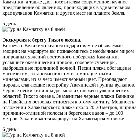
Камчатки, а также даст посетителям современное научное
представление об явлениях, происходящих в удивительном
крае вулканов Камчатки и других мест на планете Земля.
5 день
Экскурсия к берегу Тихого океана.
Встреча с Великим океаном подарит вам незабываемые
эмоции: на маршруте вы познакомитесь с необычным миром
природных явлений восточного побережья Камчатки,
услышите океанический прибой, соберете сувениры,
выброшенные приливной волной. Пески пляжа обогащены
магнезитом, титаномагнезитом и темно-цветными
минералами, из-за чего имеют черный цвет. Преобладают
породы, слагающие постройку Авачинской группы вулканов.
Черные пески типичны для многих пляжей вулканических
областей Тихого океана. Знаменитые черные пляжи Ваикике
на Гавайских островах относятся к этому же типу. Мощность
отложений Халактырского пляжа около 20-30 метров, ширина
приливно-отливной полосы и береговых валов – до 100
метров. Заканчивается маршрут на Халактырском пляже.
6 день