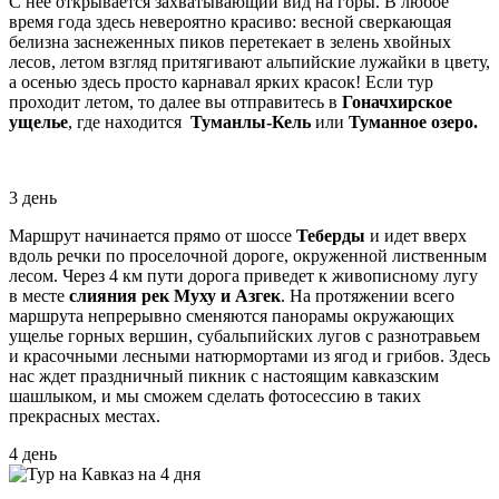
С неё открывается захватывающий вид на горы. В любое
время года здесь невероятно красиво: весной сверкающая
белизна заснеженных пиков перетекает в зелень хвойных
лесов, летом взгляд притягивают альпийские лужайки в цвету,
а осенью здесь просто карнавал ярких красок! Если тур
проходит летом, то далее вы отправитесь в
Гоначхирское
ущелье
, где находится
Туманлы-Кель
или
Туманное озеро.
3 день
Маршрут начинается прямо от шоссе
Теберды
и идет вверх
вдоль речки по проселочной дороге, окруженной лиственным
лесом. Через 4 км пути дорога приведет к живописному лугу
в месте
слияния рек Муху и Азгек
. На протяжении всего
маршрута непрерывно сменяются панорамы окружающих
ущелье горных вершин, субальпийских лугов с разнотравьем
и красочными лесными натюрмортами из ягод и грибов. Здесь
нас ждет праздничный пикник с настоящим кавказским
шашлыком, и мы сможем сделать фотосессию в таких
прекрасных местах.
4 день