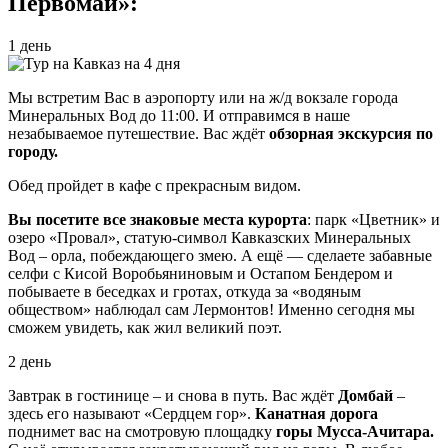
Первомай»:
1 день
Мы встретим Вас в аэропорту или на ж/д вокзале города
Минеральных Вод до 11:00. И отправимся в наше
незабываемое путешествие. Вас ждёт
обзорная экскурсия по
городу.
Обед пройдет в кафе с прекрасным видом.
Вы посетите все знаковые места курорта
: парк «Цветник» и
озеро «Провал», статую-символ Кавказских Минеральных
Вод – орла, побеждающего змею. А ещё — сделаете забавные
селфи с Кисой Воробьяниновым и Остапом Бендером и
побываете в беседках и гротах, откуда за «водяным
обществом» наблюдал сам Лермонтов! Именно сегодня мы
сможем увидеть, как жил великий поэт.
2 день
Завтрак в гостинице – и снова в путь. Вас ждёт
Домбай
–
здесь его называют «Сердцем гор».
Канатная дорога
поднимет вас на смотровую площадку
горы Мусса-Ачитара.