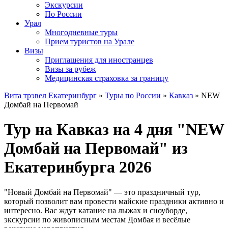
Экскурсии
По России
Урал
Многодневные туры
Прием туристов на Урале
Визы
Приглашения для иностранцев
Визы за рубеж
Медицинская страховка за границу
Вита трэвел Екатеринбург
»
Туры по России
»
Кавказ
» NEW
Домбай на Первомай
Тур на Кавказ на 4 дня "NEW
Домбай на Первомай" из
Екатеринбурга 2026
"Новый Домбай на Первомай" — это праздничный тур,
который позволит вам провести майские праздники активно и
интересно. Вас ждут катание на лыжах и сноуборде,
экскурсии по живописным местам Домбая и весёлые