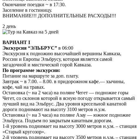
Окончание поездки ~ в 17:30.
Заселение в гостиницу.
ВНИМАНИЕ!!! ДОПОЛНИТЕЛЬНЫЕ РАСХОДЫ!!!
2 день
ВАРИАНТ I
Экскурсия “ЭЛЬБРУС”
в 06:00
Экскурсия к подножию высочайшей вершины Кавказа,
России и Европы Эльбрусу, которая является самой
загадочной и мистической горой Кавказа.
По программе экскурсии:
Питание на маршруте за доп. плату.
Завтрак ~ в 7.00. – 8.00. в придорожном кафе.— хычины,
кофе, чай на травах.
Остановка (~ на 2 часа) на поляне Чегет — подножие горы
Чегет, со склонов которой в ясную погоду открывается самый
лучший вид на Эльбрус. Два уровня кресельной канатной
дороги поднимают на высоту 3100 метров н.у.м.
Остановка (~ на 3 часа) на поляне Азау — южное подножие
Эльбруса. Подъем по закрытым канатным дорогам.
1-й уровень поднимает на высоту 3000 метров н.у.м. – станция
«Старый кругозор».
2-й уровень поднимает на высоту 3500 метров н.у.м. – станция