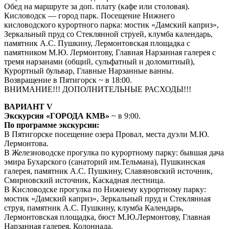
Обед на маршруте за доп. плату (кафе или столовая).
Кисловодск — город парк. Посещение Нижнего
кисловодского курортного парка: мостик «Дамский каприз»,
Зеркальный пруд со Стеклянной струей, клумба календарь,
памятник А.С. Пушкину, Лермонтовская площадка с
памятником М.Ю. Лермонтову, Главная Нарзанная галерея с
тремя нарзанами (общий, сульфатный и доломитный),
Курортный бульвар, Главные Нарзанные ванны.
Возвращение в Пятигорск ~ в 18:00.
ВНИМАНИЕ!!! ДОПОЛНИТЕЛЬНЫЕ РАСХОДЫ!!!
ВАРИАНТ V
Экскурсия «ГОРОДА КМВ»
~ в 9:00.
По программе экскурсии:
В Пятигорске посещение озера Провал, места дуэли М.Ю.
Лермонтова.
В Железноводске прогулка по курортному парку: бывшая дача
эмира Бухарского (санаторий им.Тельмана), Пушкинская
галерея, памятник А.С. Пушкину, Славяновский источник,
Смирновский источник, Каскадная лестница.
В Кисловодске прогулка по Нижнему курортному парку:
мостик «Дамский каприз», Зеркальный пруд и Стеклянная
струя, памятник А.С. Пушкину, клумба Календарь,
Лермонтовская площадка, бюст М.Ю.Лермонтову, Главная
Нарзанная галерея, Колоннада.