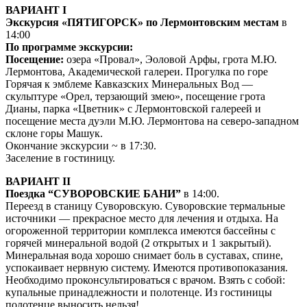
ВАРИАНТ I
Экскурсия «ПЯТИГОРСК» по Лермонтовским местам
в
14:00
По программе экскурсии:
Посещение:
озера «Провал», Эоловой Арфы, грота М.Ю.
Лермонтова, Академической галереи. Прогулка по горе
Горячая к эмблеме Кавказских Минеральных Вод —
скульптуре «Орел, терзающий змею», посещение грота
Дианы, парка «Цветник» с Лермонтовской галереей и
посещение места дуэли М.Ю. Лермонтова на северо-западном
склоне горы Машук.
Окончание экскурсии ~ в 17:30.
Заселение в гостиницу.
ВАРИАНТ II
Поездка “СУВОРОВСКИЕ БАНИ”
в 14:00.
Переезд в станицу Суворовскую. Суворовские термальные
источники — прекрасное место для лечения и отдыха. На
огороженной территории комплекса имеются бассейны с
горячей минеральной водой (2 открытых и 1 закрытый).
Минеральная вода хорошо снимает боль в суставах, спине,
успокаивает нервную систему. Имеются противопоказания.
Необходимо проконсультироваться с врачом. Взять с собой:
купальные принадлежности и полотенце. Из гостиницы
полотенце выносить нельзя!