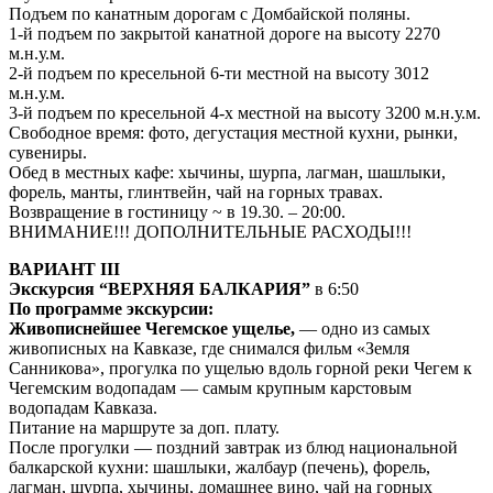
Подъем по канатным дорогам с Домбайской поляны.
1-й подъем по закрытой канатной дороге на высоту 2270
м.н.у.м.
2-й подъем по кресельной 6-ти местной на высоту 3012
м.н.у.м.
3-й подъем по кресельной 4-х местной на высоту 3200 м.н.у.м.
Свободное время: фото, дегустация местной кухни, рынки,
сувениры.
Обед в местных кафе: хычины, шурпа, лагман, шашлыки,
форель, манты, глинтвейн, чай на горных травах.
Возвращение в гостиницу ~ в 19.30. – 20:00.
ВНИМАНИЕ!!! ДОПОЛНИТЕЛЬНЫЕ РАСХОДЫ!!!
ВАРИАНТ III
Экскурсия “ВЕРХНЯЯ БАЛКАРИЯ”
в 6:50
По программе экскурсии:
Живописнейшее Чегемское ущелье,
— одно из самых
живописных на Кавказе, где снимался фильм «Земля
Санникова», прогулка по ущелью вдоль горной реки Чегем к
Чегемским водопадам — самым крупным карстовым
водопадам Кавказа.
Питание на маршруте за доп. плату.
После прогулки — поздний завтрак из блюд национальной
балкарской кухни: шашлыки, жалбаур (печень), форель,
лагман, шурпа, хычины, домашнее вино, чай на горных