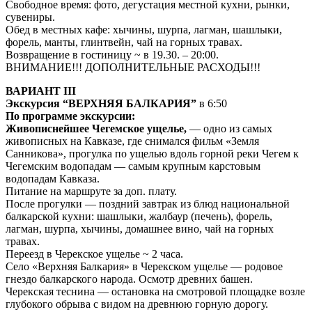
Свободное время: фото, дегустация местной кухни, рынки,
сувениры.
Обед в местных кафе: хычины, шурпа, лагман, шашлыки,
форель, манты, глинтвейн, чай на горных травах.
Возвращение в гостиницу ~ в 19.30. – 20:00.
ВНИМАНИЕ!!! ДОПОЛНИТЕЛЬНЫЕ РАСХОДЫ!!!
ВАРИАНТ III
Экскурсия “ВЕРХНЯЯ БАЛКАРИЯ”
в 6:50
По программе экскурсии:
Живописнейшее Чегемское ущелье,
— одно из самых
живописных на Кавказе, где снимался фильм «Земля
Санникова», прогулка по ущелью вдоль горной реки Чегем к
Чегемским водопадам — самым крупным карстовым
водопадам Кавказа.
Питание на маршруте за доп. плату.
После прогулки — поздний завтрак из блюд национальной
балкарской кухни: шашлыки, жалбаур (печень), форель,
лагман, шурпа, хычины, домашнее вино, чай на горных
травах.
Переезд в Черекское ущелье ~ 2 часа.
Село «Верхняя Балкария» в Черекском ущелье — родовое
гнездо балкарского народа. Осмотр древних башен.
Черекская теснина — остановка на смотровой площадке возле
глубокого обрыва с видом на древнюю горную дорогу.