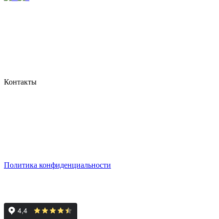
Контакты
г. Екатеринбург, ул. Шейнкмана, 111, 2 этаж
пн - пт: с 10:00 до 18:00
сб: по согласованию
Реестровый номер туроператора - РТО 022613
Политика конфиденциальности
© 2008-2024 - Администратор сайта ООО ТК "Вита трэвел",
ИНН 7452023824