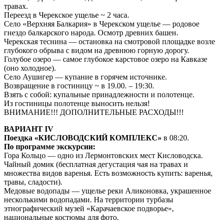
травах.
Переезд в Черекское ущелье ~ 2 часа.
Село «Верхняя Балкария» в Черекском ущелье — родовое
гнездо балкарского народа. Осмотр древних башен.
Черекская теснина — остановка на смотровой площадке возле
глубокого обрыва с видом на древнюю горную дорогу.
Голубое озеро — самое глубокое карстовое озеро на Кавказе
(оно холодное).
Село Аушигер — купание в горячем источнике.
Возвращение в гостиницу ~ в 19.00. – 19:30.
Взять с собой: купальные принадлежности и полотенце.
Из гостиницы полотенце выносить нельзя!
ВНИМАНИЕ!!! ДОПОЛНИТЕЛЬНЫЕ РАСХОДЫ!!!
ВАРИАНТ IV
Поездка «КИСЛОВОДСКИЙ КОМПЛЕКС»
в 08:20.
По программе экскурсии:
Гора Кольцо — одно из Лермонтовских мест Кисловодска.
Чайный домик (бесплатная дегустация чая на травах и
множества видов варенья. Есть возможность купить: варенья,
травы, сладости).
Медовые водопады — ущелье реки Аликоновка, украшенное
несколькими водопадами. На территории турбазы
этнографический музей «Карачаевское подворье»,
национальные костюмы для фото.