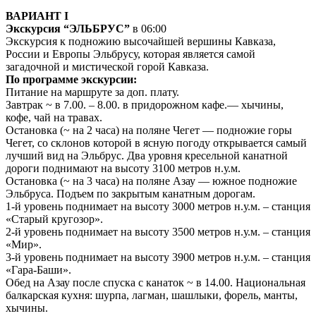
ВАРИАНТ I
Экскурсия “ЭЛЬБРУС”
в 06:00
Экскурсия к подножию высочайшей вершины Кавказа,
России и Европы Эльбрусу, которая является самой
загадочной и мистической горой Кавказа.
По программе экскурсии:
Питание на маршруте за доп. плату.
Завтрак ~ в 7.00. – 8.00. в придорожном кафе.— хычины,
кофе, чай на травах.
Остановка (~ на 2 часа) на поляне Чегет — подножие горы
Чегет, со склонов которой в ясную погоду открывается самый
лучший вид на Эльбрус. Два уровня кресельной канатной
дороги поднимают на высоту 3100 метров н.у.м.
Остановка (~ на 3 часа) на поляне Азау — южное подножие
Эльбруса. Подъем по закрытым канатным дорогам.
1-й уровень поднимает на высоту 3000 метров н.у.м. – станция
«Старый кругозор».
2-й уровень поднимает на высоту 3500 метров н.у.м. – станция
«Мир».
3-й уровень поднимает на высоту 3900 метров н.у.м. – станция
«Гара-Баши».
Обед на Азау после спуска с канаток ~ в 14.00. Национальная
балкарская кухня: шурпа, лагман, шашлыки, форель, манты,
хычины.