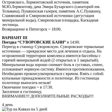
Островского, Лермонтовский источник, памятник
М.Ю.Лермонтову, дача Эмира Бухарского (санаторий им.
Тельмана), Пушкинская галерея, памятник А.С.Пушкину,
Славяновкий и Смирновский источники (дегустация
минеральной воды), Смирновская площадка, Каскадная
лестница.
Возвращение в Пятигорск ~ 18:00.
ВАРИАНТ III
Поездка “СУВОРОВСКИЕ БАНИ”
в 14:00.
Переезд в станицу Суворовскую. Суворовские термальные
источники — прекрасное место для лечения и отдыха. На
огороженной территории комплекса имеются бассейны с
горячей минеральной водой (2 открытых и 1 закрытый).
Минеральная вода хорошо снимает боль в суставах, спине,
успокаивает нервную систему. Имеются противопоказания.
Необходимо проконсультироваться с врачом. Взять с собой:
купальные принадлежности и полотенце. Из гостиницы
полотенце выносить нельзя!
Окончание поездки ~ в 17:30.
Заселение в гостиницу.
ВНИМАНИЕ!!! ДОПОЛНИТЕЛЬНЫЕ РАСХОДЫ!!!
4 день