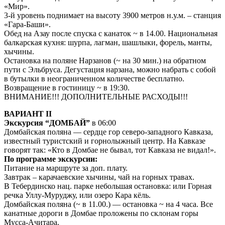
«Мир».
3-й уровень поднимает на высоту 3900 метров н.у.м. – станция
«Гара-Баши».
Обед на Азау после спуска с канаток ~ в 14.00. Национальная
балкарская кухня: шурпа, лагман, шашлыки, форель, манты,
хычины.
Остановка на поляне Нарзанов (~ на 30 мин.) на обратном
пути с Эльбруса. Дегустация нарзана, можно набрать с собой
в бутылки в неограниченном количестве бесплатно.
Возвращение в гостиницу ~ в 19:30.
ВНИМАНИЕ!!! ДОПОЛНИТЕЛЬНЫЕ РАСХОДЫ!!!
ВАРИАНТ II
Экскурсия “ДОМБАЙ”
в 06:00
Домбайская поляна — сердце гор северо-западного Кавказа,
известный туристский и горнолыжный центр. На Кавказе
говорят так: «Кто в Домбае не бывал, тот Кавказа не видал!».
По программе экскурсии:
Питание на маршруте за доп. плату.
Завтрак – карачаевские хычины, чай на горных травах.
В Тебердинско нац. парке небольшая остановка: или Горная
речка Уллу-Муруджу, или озеро Кара кёль.
Домбайская поляна (~ в 11.00.) — остановка ~ на 4 часа. Все
канатные дороги в Домбае проложены по склонам горы
Мусса-Ачитара.