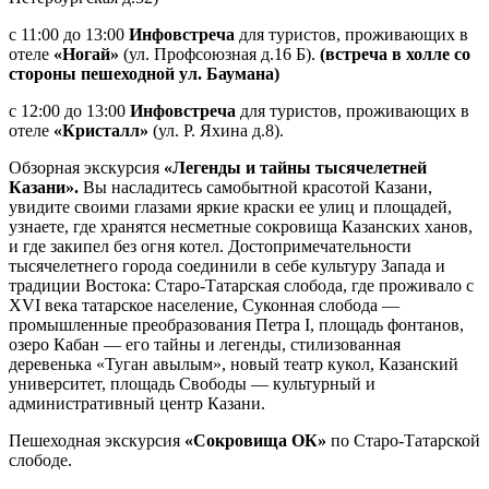
с 11:00 до 13:00
Инфовстреча
для туристов, проживающих в
отеле
«Ногай»
(ул. Профсоюзная д.16 Б).
(встреча в холле со
стороны пешеходной ул. Баумана)
с 12:00 до 13:00
Инфовстреча
для туристов, проживающих в
отеле
«Кристалл»
(ул. Р. Яхина д.8).
Обзорная экскурсия
«Легенды и тайны тысячелетней
Казани».
Вы насладитесь самобытной красотой Казани,
увидите своими глазами яркие краски ее улиц и площадей,
узнаете, где хранятся несметные сокровища Казанских ханов,
и где закипел без огня котел. Достопримечательности
тысячелетнего города соединили в себе культуру Запада и
традиции Востока: Старо-Татарская слобода, где проживало с
XVI века татарское население, Суконная слобода —
промышленные преобразования Петра I, площадь фонтанов,
озеро Кабан — его тайны и легенды, стилизованная
деревенька «Туган авылым», новый театр кукол, Казанский
университет, площадь Свободы — культурный и
административный центр Казани.
Пешеходная экскурсия
«Сокровища ОК»
по Старо-Татарской
слободе.