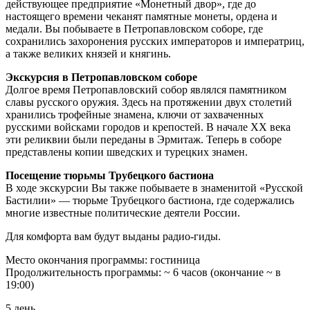
действующее предприятие «Монетный двор», где до
настоящего времени чеканят памятные монеты, ордена и
медали. Вы побываете в Петропавловском соборе, где
сохранились захоронения русских императоров и императриц,
а также великих князей и княгинь.
Экскурсия в Петропавловском соборе
Долгое время Петропавловский собор являлся памятником
славы русского оружия. Здесь на протяжении двух столетий
хранились трофейные знамена, ключи от захваченных
русскими войсками городов и крепостей. В начале XX века
эти реликвии были переданы в Эрмитаж. Теперь в соборе
представлены копии шведских и турецких знамен.
Посещение тюрьмы Трубецкого бастиона
В ходе экскурсии Вы также побываете в знаменитой «Русской
Бастилии» — тюрьме Трубецкого бастиона, где содержались
многие известные политические деятели России.
Для комфорта вам будут выданы радио-гиды.
Место окончания программы: гостиница
Продолжительность программы: ~ 6 часов (окончание ~ в
19:00)
5 день