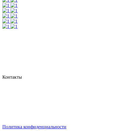
Контакты
г. Екатеринбург, ул. Шейнкмана, 111, 2 этаж
пн - пт: с 10:00 до 18:00
сб: по согласованию
Реестровый номер туроператора - РТО 022613
Политика конфиденциальности