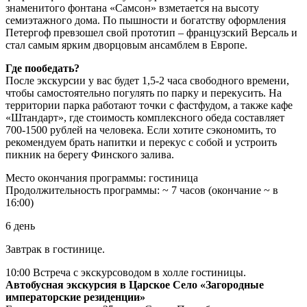
знаменитого фонтана «Самсон» взметается на высоту
семиэтажного дома. По пышности и богатству оформления
Петергоф превзошел свой прототип – французский Версаль и
стал самым ярким дворцовым ансамблем в Европе.
Где пообедать?
После экскурсии у вас будет 1,5-2 часа свободного времени,
чтобы самостоятельно погулять по парку и перекусить. На
территории парка работают точки с фастфудом, а также кафе
«Штандарт», где стоимость комплексного обеда составляет
700-1500 рублей на человека. Если хотите сэкономить, то
рекомендуем брать напитки и перекус с собой и устроить
пикник на берегу Финского залива.
Место окончания программы: гостиница
Продолжительность программы: ~ 7 часов (окончание ~ в
16:00)
6 день
Завтрак в гостинице.
10:00 Встреча с экскурсоводом в холле гостиницы.
Автобусная экскурсия в Царское Село «Загородные
императорские резиденции»