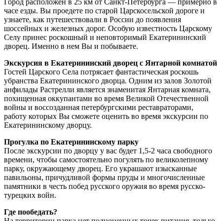
Город расположен в 25 км от Санкт-Петербурга — примерно в
часе езды. Вы проедете по старой Царскосельской дороге и
узнаете, как путешествовали в России до появления
шоссейных и железных дорог. Особую известность Царскому
Селу принес роскошный и неповторимый Екатерининский
дворец. Именно в нем Вы и побываете.
Экскурсия в Екатерининский дворец с Янтарной комнатой
Гостей Царского Села потрясает фантастическая роскошь
убранства Екатерининского дворца. Одним из залов Золотой
анфилады Растрелли является знаменитая Янтарная комната,
похищенная оккупантами во время Великой Отечественной
войны и воссозданная петербургскими реставраторами,
работу которых Вы сможете оценить во время экскурсии по
Екатерининскому дворцу.
Прогулка по Екатерининскому парку
После экскурсии по дворцу у вас будет 1,5-2 часа свободного
времени, чтобы самостоятельно погулять по великолепному
парку, окружающему дворец. Его украшают изысканные
павильоны, причудливой формы пруды и многочисленные
памятники в честь побед русского оружия во время русско-
турецких войн.
Где пообедать?
На территории парка нет полноценных точек питания, только