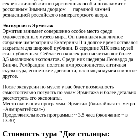
секреты личной жизни царственных особ и познакомит с
роскошным Зимним дворцом — парадной зимней
резиденцией российского императорского двора.
Экскурсия в Эрмитаж
Эрмитаж занимает совершенно особое место среди
художественных музеев мира. Он начинался как личное
собрание императрицы Екатерины II и долгое время оставался
закрытым для широкой публики. В середине XIX века музей
стал публичным. Сейчас его коллекции насчитывают более
3,5 миллионов экспонатов. Среди них шедевры Леонардо да
Винчи, Рембрандта, полотна импрессионистов, античная
скульптура, египетские древности, настоящая мумия и многое
другое.
После экскурсии по музею у вас будет возможность
самостоятельно погулять по залам Эрмитажа и более детально
рассмотреть его экспонаты.
Место окончания программы: Эрмитаж (ближайшая ст. метро
«Адмиралтейская»)
Продолжительность программы: ~ 3,5 часа (окончание ~ в
13:30)
Стоимость тура "Две столицы: