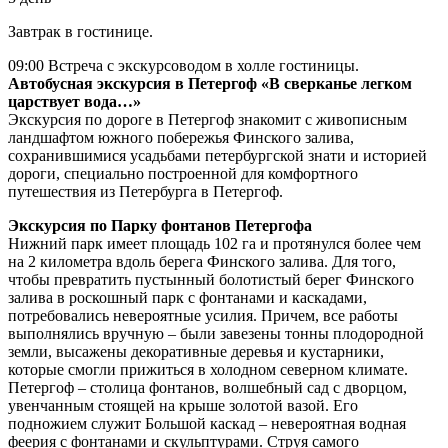
Завтрак в гостинице.
09:00 Встреча с экскурсоводом в холле гостиницы.
Автобусная экскурсия в Петергоф «В сверканье легком
царствует вода…»
Экскурсия по дороге в Петергоф знакомит с живописным
ландшафтом южного побережья Финского залива,
сохранившимися усадьбами петербургской знати и историей
дороги, специально построенной для комфортного
путешествия из Петербурга в Петергоф.
Экскурсия по Парку фонтанов Петергофа
Нижний парк имеет площадь 102 га и протянулся более чем
на 2 километра вдоль берега Финского залива. Для того,
чтобы превратить пустынный болотистый берег Финского
залива в роскошный парк с фонтанами и каскадами,
потребовались невероятные усилия. Причем, все работы
выполнялись вручную – были завезены тонны плодородной
земли, высажены декоративные деревья и кустарники,
которые смогли прижиться в холодном северном климате.
Петергоф – столица фонтанов, волшебный сад с дворцом,
увенчанным стоящей на крыше золотой вазой. Его
подножием служит Большой каскад – невероятная водная
феерия с фонтанами и скульптурами. Струя самого