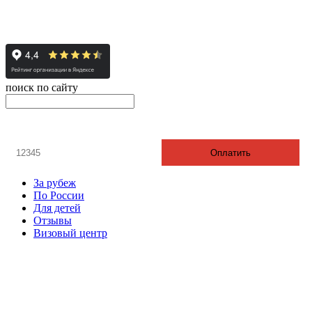
© 2008-2024 - Администратор сайта ООО ТК "Вита трэвел",
ИНН 7452023824
поиск по сайту
онлайн оплата
Введите номер счета / договора
Оплатить
За рубеж
По России
Для детей
Отзывы
Визовый центр