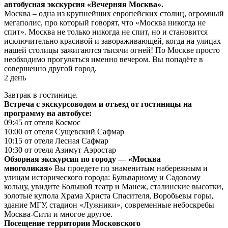
автобусная экскурсия «Вечерняя Москва».
Москва – одна из крупнейших европейских столиц, огромный
мегаполис, про который говорят, что «Москва никогда не
спит». Москва не только никогда не спит, но и становится
исключительно красивой и завораживающей, когда на улицах
нашей столицы зажигаются тысячи огней! По Москве просто
необходимо прогуляться именно вечером. Вы попадёте в
совершенно другой город.
2 день
Завтрак в гостинице.
Встреча с экскурсоводом и отъезд от гостиницы на
программу на автобусе:
09:45 от отеля Космос
10:00 от отеля Сущевский Сафмар
10:15 от отеля Лесная Сафмар
10:30 от отеля Азимут Аэростар
Обзорная экскурсия по городу — «Москва
многоликая»
Вы проедете по знаменитым набережным и
улицам исторического города: Бульварному и Садовому
кольцу, увидите Большой театр и Манеж, сталинские высотки,
золотые купола Храма Христа Спасителя, Воробьевы горы,
здание МГУ, стадион «Лужники», современные небоскребы
Москва-Сити и многое другое.
Посещение территории Московского