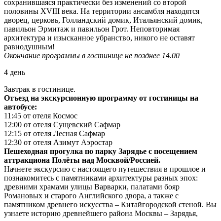
сохранившаяся практически без изменений со второй
половины XVIII века. На территории ансамбля находятся
дворец, церковь, Голландский домик, Итальянский домик,
павильон Эрмитаж и павильон Грот. Неповторимая
архитектура и изысканное убранство, никого не оставят
равнодушным!
Окончание программы в гостинице не позднее 14.00
4 день
Завтрак в гостинице.
Отъезд на экскурсионную программу от гостиницы на
автобусе:
11:45 от отеля Космос
12:00 от отеля Сущевский Сафмар
12:15 от отеля Лесная Сафмар
12:30 от отеля Азимут Аэростар
Пешеходная прогулка по парку Зарядье с посещением
аттракциона Полёты над Москвой/Россией.
Начнете экскурсию с настоящего путешествия в прошлое и
познакомитесь с памятниками архитектуры разных эпох:
древними храмами улицы Варварки, палатами бояр
Романовых и старого Английского двора, а также с
памятником древнего искусства – Китайгородской стеной. Вы
узнаете историю древнейшего района Москвы – Зарядья,