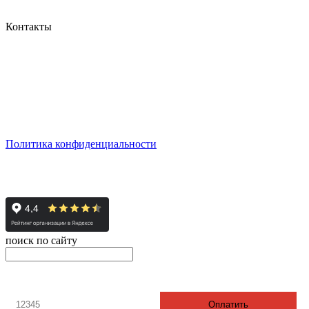
Контакты
г. Екатеринбург, ул. Шейнкмана, 111, 2 этаж
пн - пт: с 10:00 до 18:00
сб: по согласованию
Реестровый номер туроператора - РТО 022613
Политика конфиденциальности
© 2008-2024 - Администратор сайта ООО ТК "Вита трэвел",
ИНН 7452023824
поиск по сайту
онлайн оплата
Введите номер счета / договора
Оплатить